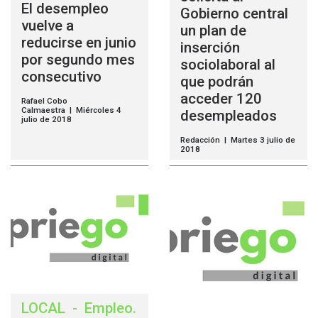
El desempleo
Gobierno central
vuelve a
un plan de
reducirse en junio
inserción
por segundo mes
sociolaboral al
consecutivo
que podrán
acceder 120
Rafael Cobo
Calmaestra | Miércoles 4
desempleados
julio de 2018
Redacción | Martes 3 julio de
2018
LOCAL
-
Empleo
.