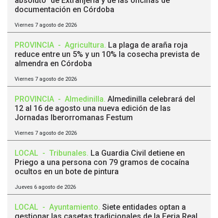
absoluto" de Extranjería y de las oficinas de
documentación en Córdoba
Viernes 7 agosto de 2026
PROVINCIA
-
Agricultura
.
La plaga de araña roja
reduce entre un 5% y un 10% la cosecha prevista de
almendra en Córdoba
Viernes 7 agosto de 2026
PROVINCIA
-
Almedinilla
.
Almedinilla celebrará del
12 al 16 de agosto una nueva edición de las
Jornadas Iberorromanas Festum
Viernes 7 agosto de 2026
LOCAL
-
Tribunales
.
La Guardia Civil detiene en
Priego a una persona con 79 gramos de cocaína
ocultos en un bote de pintura
Jueves 6 agosto de 2026
LOCAL
-
Ayuntamiento
.
Siete entidades optan a
gestionar las casetas tradicionales de la Feria Real