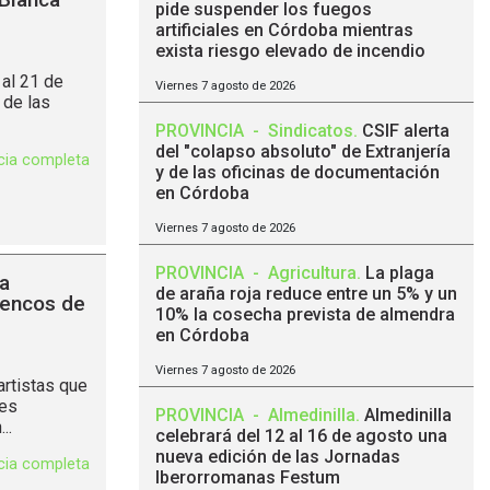
pide suspender los fuegos
artificiales en Córdoba mientras
exista riesgo elevado de incendio
 al 21 de
Viernes 7 agosto de 2026
 de las
PROVINCIA
-
Sindicatos
.
CSIF alerta
del "colapso absoluto" de Extranjería
icia completa
y de las oficinas de documentación
en Córdoba
Viernes 7 agosto de 2026
PROVINCIA
-
Agricultura
.
La plaga
a
de araña roja reduce entre un 5% y un
mencos de
10% la cosecha prevista de almendra
en Córdoba
Viernes 7 agosto de 2026
rtistas que
nes
PROVINCIA
-
Almedinilla
.
Almedinilla
..
celebrará del 12 al 16 de agosto una
nueva edición de las Jornadas
icia completa
Iberorromanas Festum