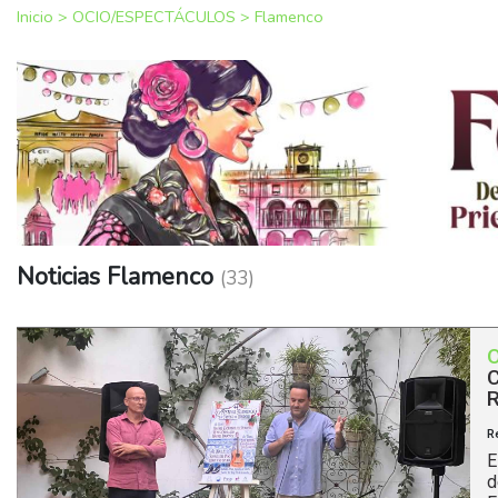
Inicio
>
OCIO/ESPECTÁCULOS
>
Flamenco
Noticias Flamenco
(33)
C
R
E
d