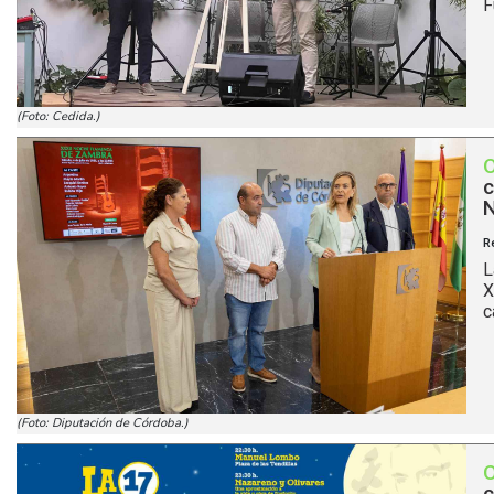
F
(Foto: Cedida.)
c
N
R
L
X
c
(Foto: Diputación de Córdoba.)
c