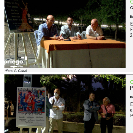
c
R
E
F
2
(Foto: R. Cobo)
P
R
E
a
P