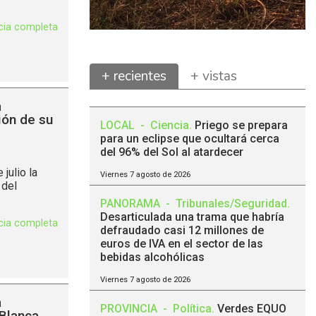
icia completa
+ recientes
+ vistas
a
ión de su
LOCAL
-
Ciencia
.
Priego se prepara
para un eclipse que ocultará cerca
del 96% del Sol al atardecer
julio la
Viernes 7 agosto de 2026
 del
PANORAMA
-
Tribunales/Seguridad
.
Desarticulada una trama que habría
icia completa
defraudado casi 12 millones de
euros de IVA en el sector de las
bebidas alcohólicas
Viernes 7 agosto de 2026
a
PROVINCIA
-
Política
.
Verdes EQUO
 Blanca