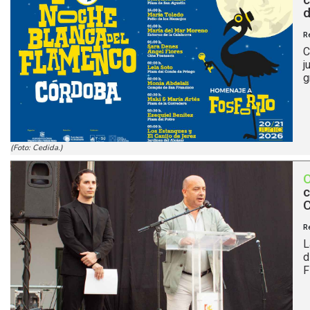
d
R
C
j
g
(Foto: Cedida.)
c
C
R
L
d
F