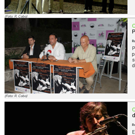
(Foto: R. Cobo)
P
R
P
p
s
de
(Foto: R. Cobo)
d
R
E