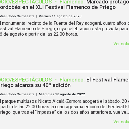
OCIO/ESPECTÁCULOS
-
Flamenco
.
Marcado protag
ordobés en el XLI Festival Flamenco de Priego
afael Cobo Calmaestra | Viernes 11 agosto de 2023
l monumental recinto de la Fuente del Rey acogerá, cuatro años 
estival Flamenco de Priego, cuya celebración está prevista para
6 de agosto a partir de las 22:00 horas.
Ver not
OCIO/ESPECTÁCULOS
-
Flamenco
.
El Festival Flam
riego alcanza su 40ª edición
afael Cobo Calmaestra | Miércoles 10 agosto de 2022
l parque multiusos Niceto Alcalá-Zamora acogerá el sábado, 20 
 partir de las 22:00 horas la cuadragésima edición del Festival 
riego, que tras el “impasse” de los dos años anteriores, vuelve...
Ver not