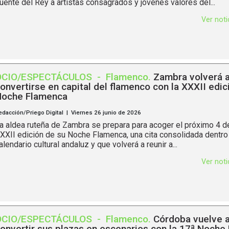
uente del Rey a artistas consagrados y jóvenes valores del...
Ver not
OCIO/ESPECTÁCULOS
-
Flamenco
.
Zambra volverá 
onvertirse en capital del flamenco con la XXXII edic
oche Flamenca
edacción/Priego Digital | Viernes 26 junio de 2026
a aldea ruteña de Zambra se prepara para acoger el próximo 4 de 
XXII edición de su Noche Flamenca, una cita consolidada dentro
alendario cultural andaluz y que volverá a reunir a...
Ver not
OCIO/ESPECTÁCULOS
-
Flamenco
.
Córdoba vuelve 
onvertir sus plazas en escenarios con la 17ª Noche