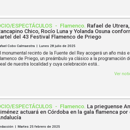
OCIO/ESPECTÁCULOS
-
Flamenco
.
Rafael de Utrera,
ancapino Chico, Rocío Luna y Yolanda Osuna confor
artel del 43 Festival Flamenco de Priego
afael Cobo Calmaestra | Lunes 28 julio de 2025
l monumental recinto de la Fuente del Rey acogerá un año más el
lamenco de Priego, un preámbulo ya clásico a la programación de
eal de nuestra localidad y cuya celebración está...
Ver not
OCIO/ESPECTÁCULOS
-
Flamenco
.
La prieguense A
iménez actuará en Córdoba en la gala flamenca por 
ndalucía
edacción | Martes 25 febrero de 2025