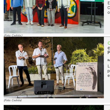
E
C
c
(Foto: Cedida.)
c
P
R
L
p
e
(Foto: Cedida)