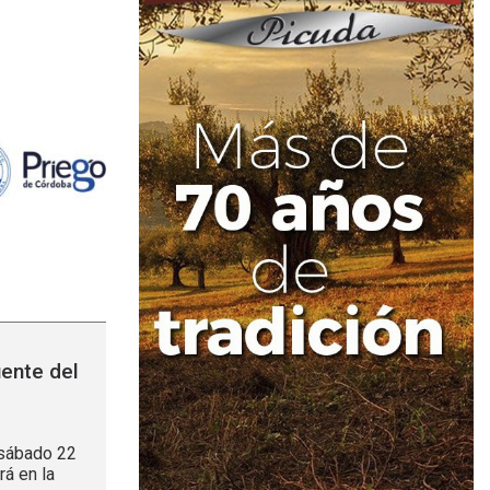
s
uente del
 sábado 22
rá en la