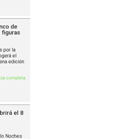
enco de
 figuras
 por la
ogerá el
vena edición
icia completa
rirá el 8
clo Noches