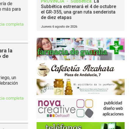
PROVINCIA
-
Subbética
.
La
ría de
Subbética estrenará el 4 de octubre
ño más para
el GR-355, una gran ruta senderista
de diez etapas
icia completa
Jueves 6 agosto de 2026
ara la
o de
iego, un
lebración
icia completa