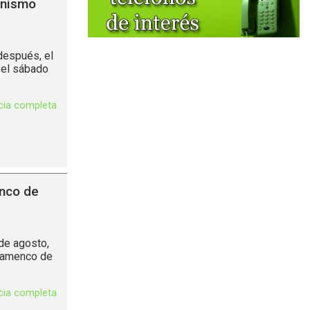
onismo
después, el
 el sábado
icia completa
enco de
de agosto,
Flamenco de
icia completa