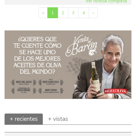
Ver noticia completa
‹
1
2
3
4
›
+ recientes
+ vistas