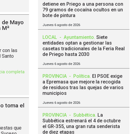
detiene en Priego a una persona con
79 gramos de cocaína ocultos en un
bote de pintura
 de Mayo
Jueves 6 agosto de 2026
a Mª
LOCAL
-
Ayuntamiento
.
Siete
entidades optan a gestionar las
casetas tradicionales de la Feria Real
 con las
de Priego hasta 2030
l Santo
Jueves 6 agosto de 2026
icia completa
PROVINCIA
-
Política
.
El PSOE exige
a Epremasa que mejore la recogida
de residuos tras las quejas de varios
municipios
Jueves 6 agosto de 2026
o toma el
PROVINCIA
-
Subbética
.
La
Subbética estrenará el 4 de octubre
el GR-355, una gran ruta senderista
iestas que
de diez etapas
n Suceso