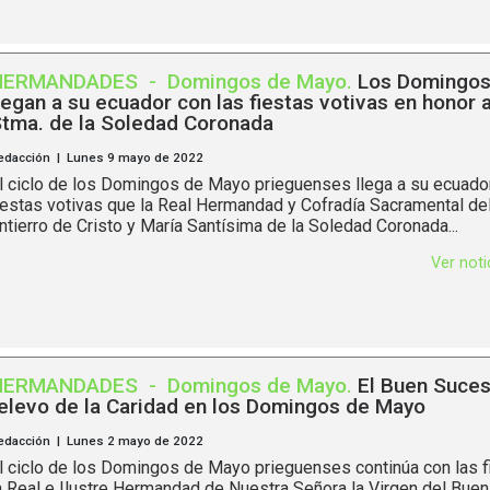
HERMANDADES
-
Domingos de Mayo
.
Los Domingos
legan a su ecuador con las fiestas votivas en honor 
tma. de la Soledad Coronada
edacción | Lunes 9 mayo de 2022
l ciclo de los Domingos de Mayo prieguenses llega a su ecuador
iestas votivas que la Real Hermandad y Cofradía Sacramental de
ntierro de Cristo y María Santísima de la Soledad Coronada...
Ver not
HERMANDADES
-
Domingos de Mayo
.
El Buen Suces
elevo de la Caridad en los Domingos de Mayo
edacción | Lunes 2 mayo de 2022
l ciclo de los Domingos de Mayo prieguenses continúa con las f
a Real e Ilustre Hermandad de Nuestra Señora la Virgen del Bue