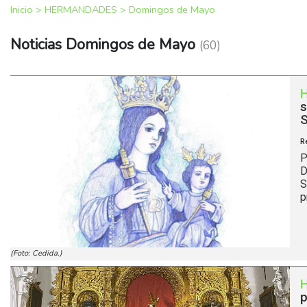
Inicio
>
HERMANDADES
>
Domingos de Mayo
Noticias Domingos de Mayo
(60)
s
R
P
D
S
p
(Foto: Cedida.)
p