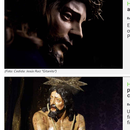
a
R
E
c
P
(Foto: Cedida: Jesús Ruiz "Gitanito")
p
c
R
U
f
f