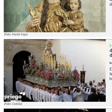
d
(Foto: Mariló Vigo)
d
d
R
E
l
h
(Foto: Cedida)