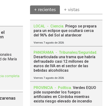
+ recientes
+ vistas
LOCAL
-
Ciencia
.
Priego se prepara
para un eclipse que ocultará cerca
 el
del 96% del Sol al atardecer
en
Viernes 7 agosto de 2026
PANORAMA
-
Tribunales/Seguridad
.
ionales
Desarticulada una trama que habría
d de María
defraudado casi 12 millones de
euros de IVA en el sector de las
bebidas alcohólicas
icia completa
Viernes 7 agosto de 2026
PROVINCIA
-
Política
.
Verdes EQUO
pide suspender los fuegos
artificiales en Córdoba mientras
azarenas
exista riesgo elevado de incendio