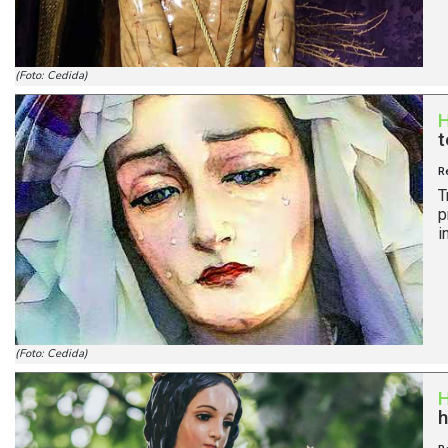
(Foto: Cedida)
t
R
T
p
i
(Foto: Cedida)
h