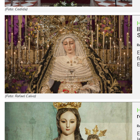
(Foto: Cedida)
l
S
R
E
f
E
(Foto: Rafael Calvo)
r
R
E
l