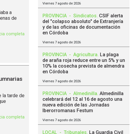
Viernes 7 agosto de 2026
iaba a
PROVINCIA
-
Sindicatos
.
CSIF alerta
arenas de
del "colapso absoluto" de Extranjería
y de las oficinas de documentación
en Córdoba
icia completa
Viernes 7 agosto de 2026
PROVINCIA
-
Agricultura
.
La plaga
de araña roja reduce entre un 5% y un
10% la cosecha prevista de almendra
en Córdoba
lumnarias
Viernes 7 agosto de 2026
PROVINCIA
-
Almedinilla
.
Almedinilla
 la tarde de
celebrará del 12 al 16 de agosto una
que
nueva edición de las Jornadas
Iberorromanas Festum
icia completa
Viernes 7 agosto de 2026
LOCAL
-
Tribunales
.
La Guardia Civil