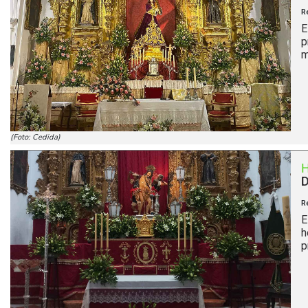
R
E
p
m
(Foto: Cedida)
D
R
E
h
p