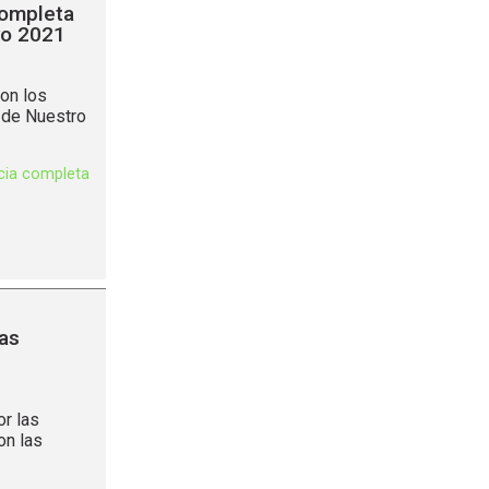
completa
yo 2021
on los
 de Nuestro
icia completa
as
r las
on las