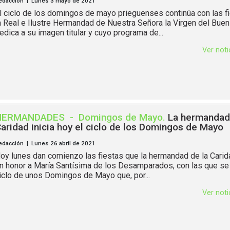
edacción | Lunes 3 mayo de 2021
l ciclo de los domingos de mayo prieguenses continúa con las f
a Real e Ilustre Hermandad de Nuestra Señora la Virgen del Bue
edica a su imagen titular y cuyo programa de...
Ver not
HERMANDADES
-
Domingos de Mayo
.
La hermandad
aridad inicia hoy el ciclo de los Domingos de Mayo
edacción | Lunes 26 abril de 2021
oy lunes dan comienzo las fiestas que la hermandad de la Carid
n honor a María Santísima de los Desamparados, con las que se i
iclo de unos Domingos de Mayo que, por...
Ver not