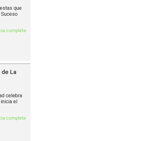
iestas que
n Suceso
icia completa
 de La
ad celebra
nicia el
icia completa