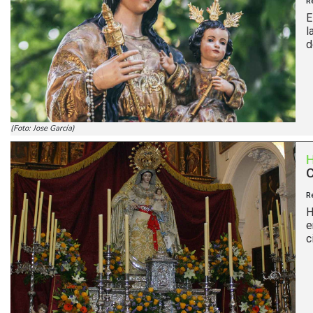
R
E
l
d
(Foto: Jose García)
C
R
H
e
c