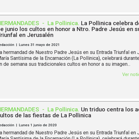
HERMANDADES
-
La Pollinica
.
La Pollinica celebra de
e junio los cultos en honor a Ntro. Padre Jesús en s
riunfal en Jerusalén
edacción | Lunes 31 mayo de 2021
a hermandad de Nuestro Padre Jesús en su Entrada Triunfal en 
aría Santísima de la Encarnación (La Pollinica), celebrará durant
in de semana sus tradicionales cultos en honor a su imagen...
Ver not
HERMANDADES
-
La Pollinica
.
Un triduo centra los a
ultos de las fiestas de La Pollinica
edacción | Lunes 1 junio de 2020
a hermandad de Nuestro Padre Jesús en su Entrada Triunfal en 
aría Santísima de la Encarnación (La Pollinica), celebrará durant