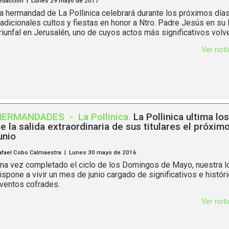
edacción | Lunes 29 mayo de 2017
a hermandad de La Pollinica celebrará durante los próximos día
radicionales cultos y fiestas en honor a Ntro. Padre Jesús en su 
riunfal en Jerusalén, uno de cuyos actos más significativos volver
Ver not
HERMANDADES
-
La Pollinica
.
La Pollinica ultima lo
e la salida extraordinaria de sus titulares el próxim
unio
afael Cobo Calmaestra | Lunes 30 mayo de 2016
na vez completado el ciclo de los Domingos de Mayo, nuestra l
ispone a vivir un mes de junio cargado de significativos e histór
ventos cofrades.
Ver not