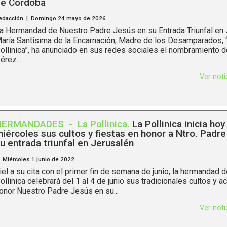
e Córdoba
edacción | Domingo 24 mayo de 2026
a Hermandad de Nuestro Padre Jesús en su Entrada Triunfal en 
aría Santísima de la Encarnación, Madre de los Desamparados, 
ollinica”, ha anunciado en sus redes sociales el nombramiento 
érez...
Ver not
HERMANDADES
-
La Pollinica
.
La Pollinica inicia hoy
iércoles sus cultos y fiestas en honor a Ntro. Padr
u entrada triunfal en Jerusalén
 Miércoles 1 junio de 2022
iel a su cita con el primer fin de semana de junio, la hermandad 
ollinica celebrará del 1 al 4 de junio sus tradicionales cultos y a
onor Nuestro Padre Jesús en su...
Ver not