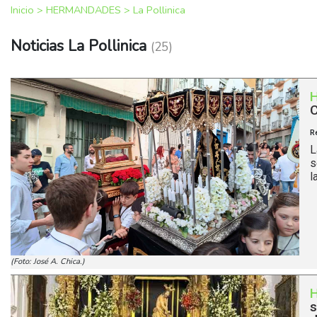
Inicio
>
HERMANDADES
>
La Pollinica
Noticias La Pollinica
(25)
C
R
L
s
l
(Foto: José A. Chica.)
s