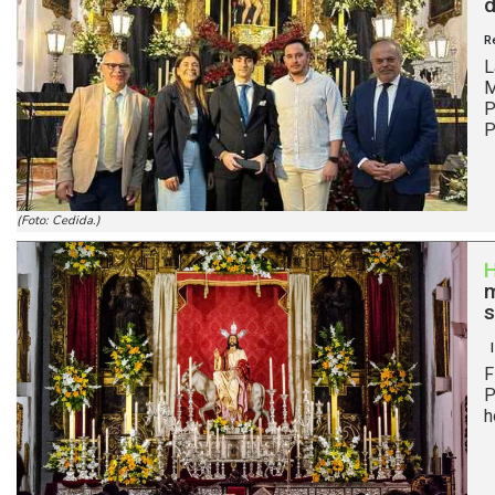
d
R
L
M
P
P
(Foto: Cedida.)
m
s
|
F
P
h