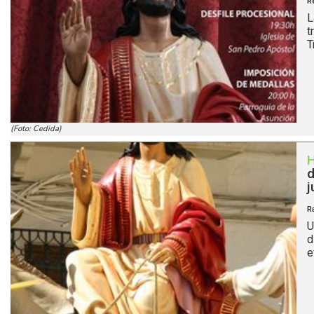
R
L
t
T
(Foto: Cedida)
d
j
R
U
d
e