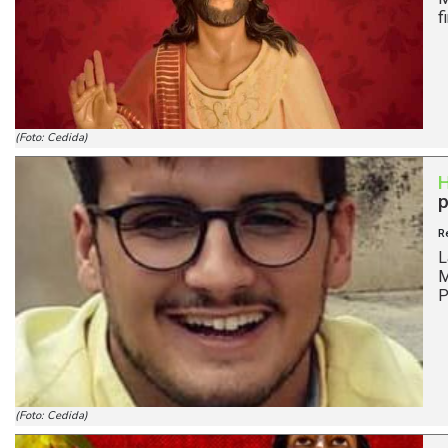
f
(Foto: Cedida)
p
R
L
M
P
(Foto: Cedida)