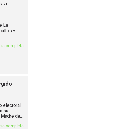
sta
de La
cultos y
icia completa
egido
 electoral
n su
 Madre de...
icia completa