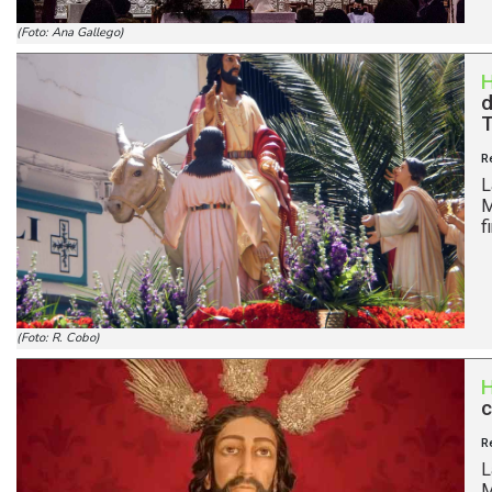
(Foto: Ana Gallego)
d
T
R
L
M
f
(Foto: R. Cobo)
c
R
L
M