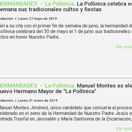
HERMANDADES
-
La Pollinica
.
La Pollinica celebra e
emana sus tradicionales cultos y fiestas
edacción | Lunes 27 mayo de 2019
iel a su cita con el primer fin de semana de junio, la hermandad 
ollinica celebrará del 30 de mayo al 1 de junio sus tradicionales 
ctos en honor Nuestro Padre...
Ver not
HERMANDADES
-
La Pollinica
.
Manuel Montes es el
uevo Hermano Mayor de "La Pollinica"
edacción | Lunes 21 enero de 2019
anuel Montes Jiménez, único candidato que concurría al proceso
elebrado en el seno de la Hermandad de Nuestro Padre Jesús e
ntrada Triunfal en Jerusalén y María Santísima de la Encarnación,
Ver not