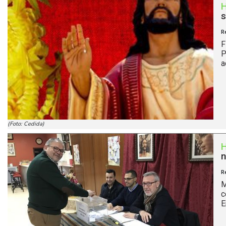
s
R
F
P
a
(Foto: Cedida)
n
R
M
c
E