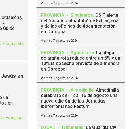
Viernes 7 agosto de 2026
PROVINCIA
-
Sindicatos
.
CSIF alerta
Jerusalén y
del "colapso absoluto" de Extranjería
“La
y de las oficinas de documentación
de Guido
en Córdoba
Viernes 7 agosto de 2026
icia completa
PROVINCIA
-
Agricultura
.
La plaga
de araña roja reduce entre un 5% y un
10% la cosecha prevista de almendra
en Córdoba
e Jesús en
Viernes 7 agosto de 2026
PROVINCIA
-
Almedinilla
.
Almedinilla
celebrará del 12 al 16 de agosto una
de La
nueva edición de las Jornadas
ctos en
Iberorromanas Festum
Viernes 7 agosto de 2026
icia completa
LOCAL
-
Tribunales
.
La Guardia Civil