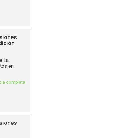
siones
dición
de La
ctos en
icia completa
siones