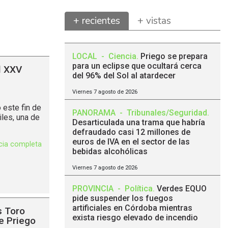
+ recientes
+ vistas
LOCAL
-
Ciencia
.
Priego se prepara
para un eclipse que ocultará cerca
l XXV
del 96% del Sol al atardecer
Viernes 7 agosto de 2026
 este fin de
PANORAMA
-
Tribunales/Seguridad
.
les, una de
Desarticulada una trama que habría
defraudado casi 12 millones de
euros de IVA en el sector de las
icia completa
bebidas alcohólicas
Viernes 7 agosto de 2026
PROVINCIA
-
Política
.
Verdes EQUO
pide suspender los fuegos
artificiales en Córdoba mientras
s Toro
exista riesgo elevado de incendio
e Priego