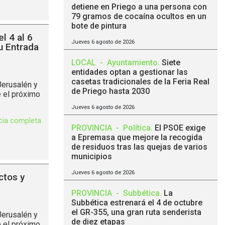
detiene en Priego a una persona con
79 gramos de cocaína ocultos en un
bote de pintura
l 4 al 6
Jueves 6 agosto de 2026
u Entrada
LOCAL
-
Ayuntamiento
.
Siete
entidades optan a gestionar las
casetas tradicionales de la Feria Real
Jerusalén y
de Priego hasta 2030
e el próximo
Jueves 6 agosto de 2026
icia completa
PROVINCIA
-
Política
.
El PSOE exige
a Epremasa que mejore la recogida
de residuos tras las quejas de varios
municipios
Jueves 6 agosto de 2026
ctos y
PROVINCIA
-
Subbética
.
La
Subbética estrenará el 4 de octubre
el GR-355, una gran ruta senderista
Jerusalén y
de diez etapas
e el próximo