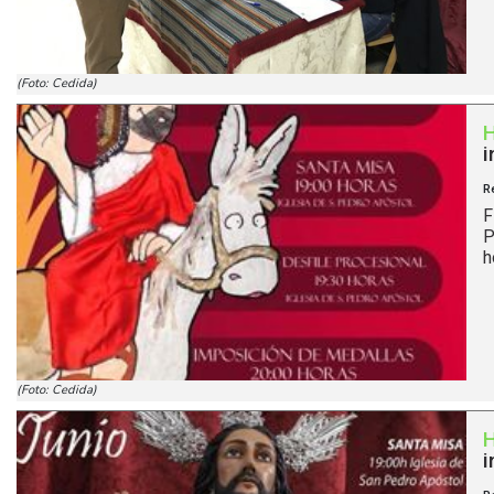
(Foto: Cedida)
i
R
F
P
h
(Foto: Cedida)
i