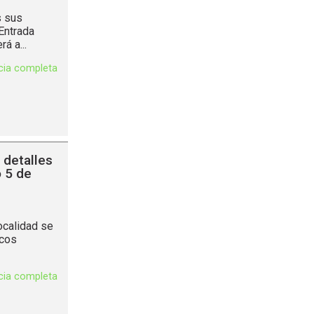
s sus
Entrada
á a...
icia completa
s detalles
o 5 de
ocalidad se
icos
icia completa