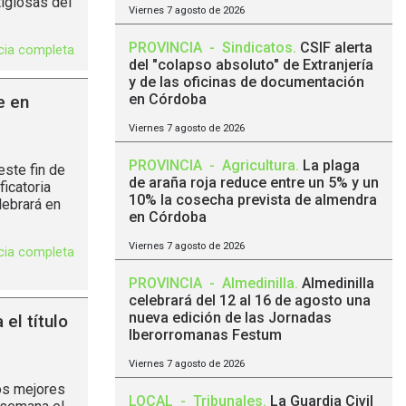
igiosas del
Viernes 7 agosto de 2026
PROVINCIA
-
Sindicatos
.
CSIF alerta
icia completa
del "colapso absoluto" de Extranjería
y de las oficinas de documentación
en Córdoba
e en
Viernes 7 agosto de 2026
PROVINCIA
-
Agricultura
.
La plaga
ste fin de
de araña roja reduce entre un 5% y un
icatoria
10% la cosecha prevista de almendra
ebrará en
en Córdoba
Viernes 7 agosto de 2026
icia completa
PROVINCIA
-
Almedinilla
.
Almedinilla
celebrará del 12 al 16 de agosto una
nueva edición de las Jornadas
el título
Iberorromanas Festum
Viernes 7 agosto de 2026
os mejores
LOCAL
-
Tribunales
.
La Guardia Civil