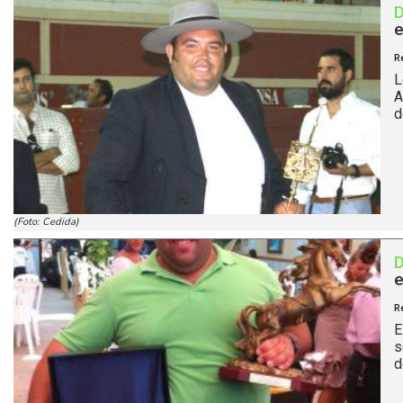
e
R
L
A
d
(Foto: Cedida)
e
R
E
s
d