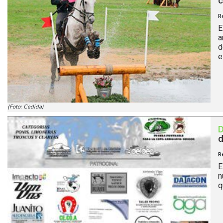
c
R
E
a
d
e
(Foto: Cedida)
d
R
E
n
q