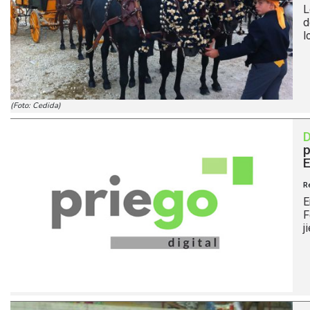
L
d
l
(Foto: Cedida)
p
E
R
E
F
j