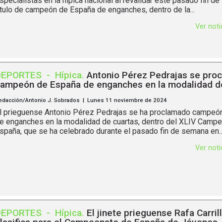
specialistas en la hípica nacional al revalidar este pasado fin d
ítulo de campeón de España de enganches, dentro de la...
Ver not
DEPORTES
-
Hípica
.
Antonio Pérez Pedrajas se pro
ampeón de España de enganches en la modalidad d
edacción/Antonio J. Sobrados | Lunes 11 noviembre de 2024
l prieguense Antonio Pérez Pedrajas se ha proclamado campeó
e enganches en la modalidad de cuartas, dentro del XLIV Camp
spaña, que se ha celebrado durante el pasado fin de semana en..
Ver not
DEPORTES
-
Hípica
.
El jinete prieguense Rafa Carril