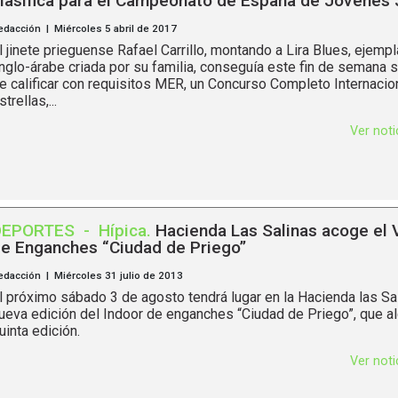
lasifica para el Campeonato de España de Jóvenes 
edacción | Miércoles 5 abril de 2017
l jinete prieguense Rafael Carrillo, montando a Lira Blues, ejempl
nglo-árabe criada por su familia, conseguía este fin de semana s
e calificar con requisitos MER, un Concurso Completo Internacio
strellas,...
Ver not
DEPORTES
-
Hípica
.
Hacienda Las Salinas acoge el 
e Enganches “Ciudad de Priego”
edacción | Miércoles 31 julio de 2013
l próximo sábado 3 de agosto tendrá lugar en la Hacienda las Sal
ueva edición del Indoor de enganches “Ciudad de Priego”, que a
uinta edición.
Ver not