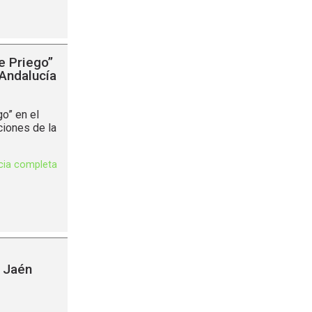
e Priego”
Andalucía
o” en el
ciones de la
icia completa
e Jaén