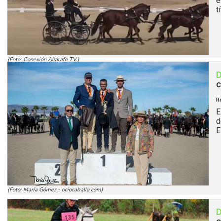
e
t
(Foto: Conexión Aljarafe TV.)
c
R
E
d
E
(Foto: María Gómez - ociocaballo.com)