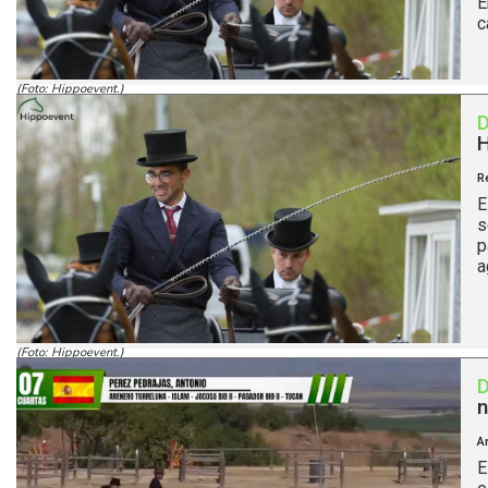
E
c
(Foto: Hippoevent.)
H
R
E
s
p
a
(Foto: Hippoevent.)
n
A
E