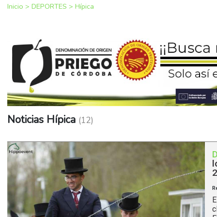
Inicio
>
DEPORTES
>
Hípica
Noticias Hípica
(12)
l
R
E
c