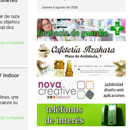
Jinetes
Jueves 6 agosto de 2026
ar de raza
u objetivo
nal dos
icia completa
V Indoor
inas, una
lcanza su
icia completa