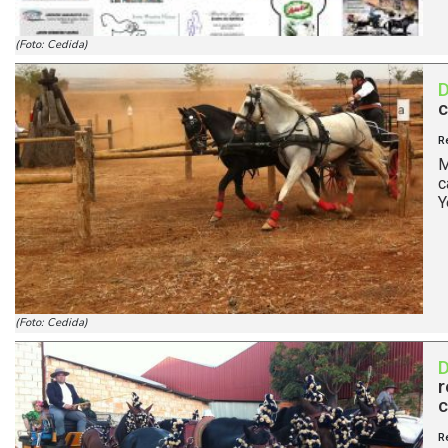
(Foto: Cedida)
c
R
M
c
Y
(Foto: Cedida)
r
c
R