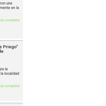
aron una
emente en la
icia completa
e Priego”
de
za la
la localidad
icia completa