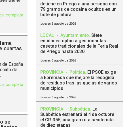
e semana el
detiene en Priego a una persona con
79 gramos de cocaína ocultos en un
bote de pintura
icia completa
Jueves 6 agosto de 2026
LOCAL
-
Ayuntamiento
.
Siete
entidades optan a gestionar las
clama
casetas tradicionales de la Feria Real
e cuartas
de Priego hasta 2030
Jueves 6 agosto de 2026
n de España
eonato de
PROVINCIA
-
Política
.
El PSOE exige
.
a Epremasa que mejore la recogida
de residuos tras las quejas de varios
icia completa
municipios
Jueves 6 agosto de 2026
PROVINCIA
-
Subbética
.
La
Subbética estrenará el 4 de octubre
el GR-355, una gran ruta senderista
lo se
de diez etapas