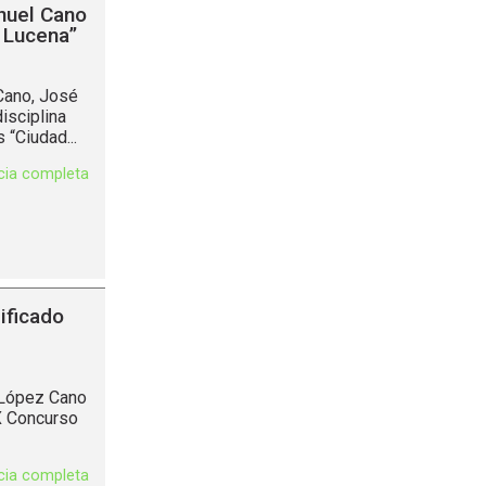
nuel Cano
 Lucena”
Cano, José
isciplina
“Ciudad...
icia completa
ificado
 López Cano
X Concurso
icia completa