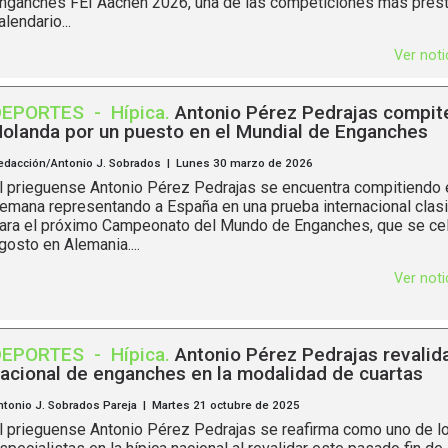
nganches FEI Aachen 2026, una de las competiciones más prest
alendario...
Ver not
DEPORTES
-
Hípica
.
Antonio Pérez Pedrajas compit
olanda por un puesto en el Mundial de Enganches
edacción/Antonio J. Sobrados | Lunes 30 marzo de 2026
l prieguense Antonio Pérez Pedrajas se encuentra compitiendo e
emana representando a España en una prueba internacional clasif
ara el próximo Campeonato del Mundo de Enganches, que se cel
gosto en Alemania....
Ver not
DEPORTES
-
Hípica
.
Antonio Pérez Pedrajas revalida 
acional de enganches en la modalidad de cuartas
ntonio J. Sobrados Pareja | Martes 21 octubre de 2025
l prieguense Antonio Pérez Pedrajas se reafirma como uno de l