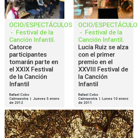
OCIO/ESPECTÁCULOS
OCIO/ESPECTÁCULO
-
Festival de la
-
Festival de la
Canción Infantil
.
Canción Infantil
.
Catorce
Lucía Ruiz se alza
participantes
con el primer
tomarán parte en
premio en el
el XXIX Festival
XXVIII Festival de
de la Canción
la Canción
Infantil
Infantil
Rafael Cobo
Rafael Cobo
Calmaestra | Jueves 5 enero
Calmaestra | Lunes 10 enero
de 2012
de 2011