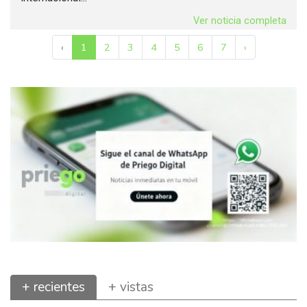
Ver noticia completa
‹
1
2
3
4
5
6
7
›
+ recientes
+ vistas