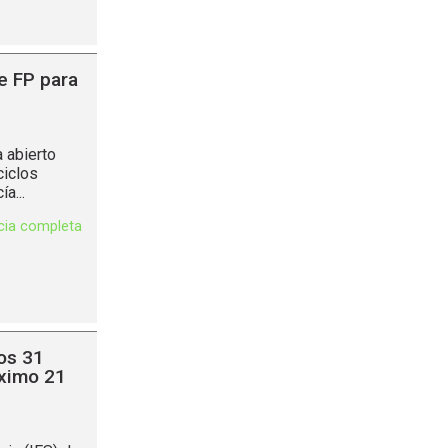
e FP para
 abierto
ciclos
a...
icia completa
los 31
óximo 21