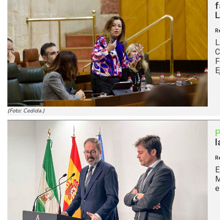
f
L
R
L
C
F
E
(Foto: Cedida.)
l
R
E
M
e