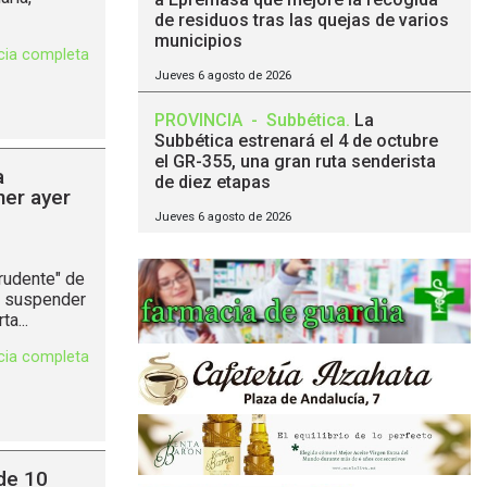
de residuos tras las quejas de varios
municipios
icia completa
Jueves 6 agosto de 2026
PROVINCIA
-
Subbética
.
La
Subbética estrenará el 4 de octubre
el GR-355, una gran ruta senderista
a
de diez etapas
ner ayer
Jueves 6 agosto de 2026
rudente" de
no suspender
a...
icia completa
de 10