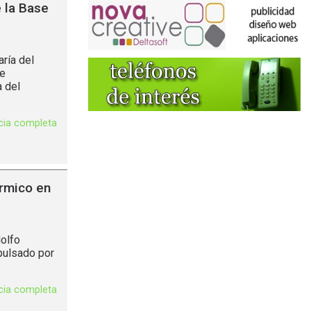
 la Base
ría del
de
 del
icia completa
érmico en
olfo
pulsado por
icia completa