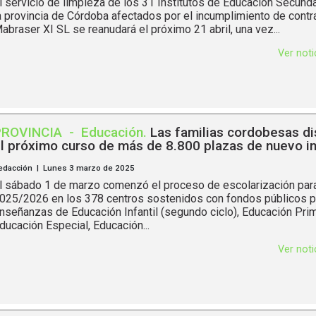
l servicio de limpieza de los 31 Institutos de Educación Secunda
a provincia de Córdoba afectados por el incumplimiento de contr
abraser XI SL se reanudará el próximo 21 abril, una vez...
Ver not
PROVINCIA
-
Educación
.
Las familias cordobesas d
l próximo curso de más de 8.800 plazas de nuevo i
edacción | Lunes 3 marzo de 2025
l sábado 1 de marzo comenzó el proceso de escolarización para
025/2026 en los 378 centros sostenidos con fondos públicos p
nseñanzas de Educación Infantil (segundo ciclo), Educación Prim
ducación Especial, Educación...
Ver not