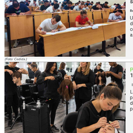
s
R
U
d
c
a.
(Foto: Cedida.)
1
|
L
p
d
p