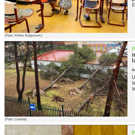
E
(Foto: Arthur Krijgsman.)
i
l
R
U
l
l
(Foto: Cedida)