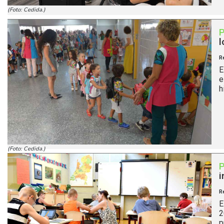
(Foto: Cedida.)
l
R
E
e
h
(Foto: Cedida.)
i
R
E
2
p