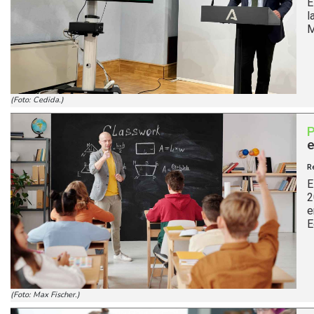
E
l
M
(Foto: Cedida.)
e
R
E
2
e
E
(Foto: Max Fischer.)