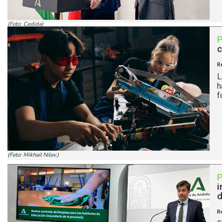
(Foto: Cedida)
c
R
L
h
f
(Foto: Mikhail Nilov.)
i
d
R