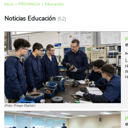
Inicio
>
PROVINCIA
>
Educación
Noticias Educación
(52)
e
R
L
r
n
r
(Foto: Priego Digital.)
e