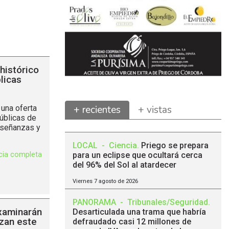
histórico
licas
una oferta
+ recientes
+ vistas
úblicas de
nseñanzas y
LOCAL
-
Ciencia
.
Priego se prepara
icia completa
para un eclipse que ocultará cerca
del 96% del Sol al atardecer
Viernes 7 agosto de 2026
PANORAMA
-
Tribunales/Seguridad
.
xaminarán
Desarticulada una trama que habría
zan este
defraudado casi 12 millones de