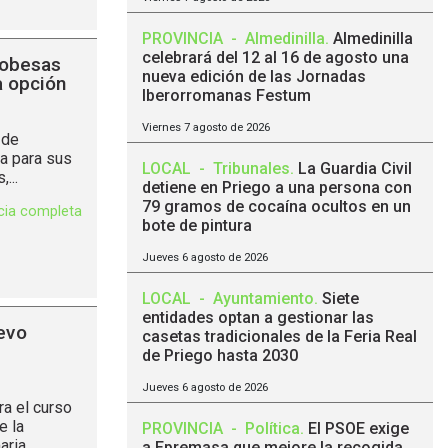
PROVINCIA
-
Almedinilla
.
Almedinilla
celebrará del 12 al 16 de agosto una
dobesas
nueva edición de las Jornadas
a opción
Iberorromanas Festum
Viernes 7 agosto de 2026
 de
a para sus
LOCAL
-
Tribunales
.
La Guardia Civil
...
detiene en Priego a una persona con
79 gramos de cocaína ocultos en un
icia completa
bote de pintura
Jueves 6 agosto de 2026
LOCAL
-
Ayuntamiento
.
Siete
entidades optan a gestionar las
evo
casetas tradicionales de la Feria Real
de Priego hasta 2030
Jueves 6 agosto de 2026
a el curso
e la
PROVINCIA
-
Política
.
El PSOE exige
aria,
a Epremasa que mejore la recogida