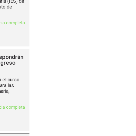
ria (IES) de
ato de
icia completa
ispondrán
ngreso
 el curso
ara las
aria,
icia completa