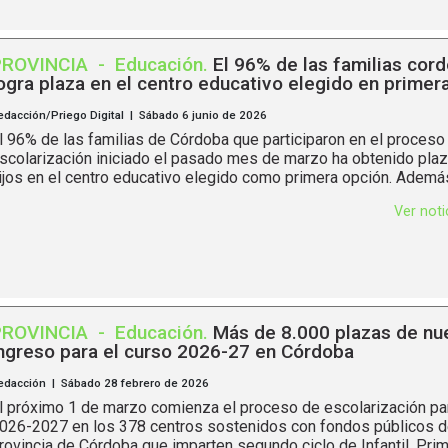
PROVINCIA
-
Educación
.
El 96% de las familias cor
ogra plaza en el centro educativo elegido en primer
edacción/Priego Digital | Sábado 6 junio de 2026
l 96% de las familias de Córdoba que participaron en el proceso
scolarización iniciado el pasado mes de marzo ha obtenido plaz
ijos en el centro educativo elegido como primera opción. Además,
Ver not
PROVINCIA
-
Educación
.
Más de 8.000 plazas de nu
ngreso para el curso 2026-27 en Córdoba
edacción | Sábado 28 febrero de 2026
l próximo 1 de marzo comienza el proceso de escolarización par
026-2027 en los 378 centros sostenidos con fondos públicos d
rovincia de Córdoba que imparten segundo ciclo de Infantil, Prim