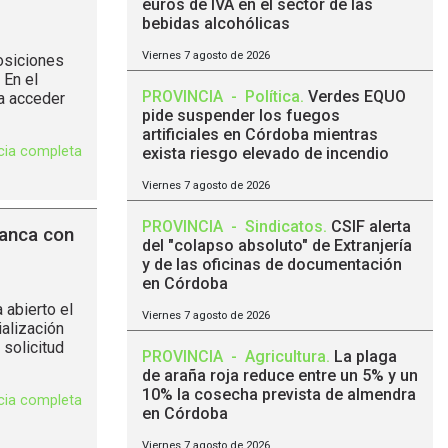
euros de IVA en el sector de las
bebidas alcohólicas
Viernes 7 agosto de 2026
osiciones
 En el
PROVINCIA
-
Política
.
Verdes EQUO
a acceder
pide suspender los fuegos
artificiales en Córdoba mientras
icia completa
exista riesgo elevado de incendio
Viernes 7 agosto de 2026
PROVINCIA
-
Sindicatos
.
CSIF alerta
ranca con
del "colapso absoluto" de Extranjería
y de las oficinas de documentación
en Córdoba
 abierto el
Viernes 7 agosto de 2026
ialización
solicitud
PROVINCIA
-
Agricultura
.
La plaga
de araña roja reduce entre un 5% y un
10% la cosecha prevista de almendra
icia completa
en Córdoba
Viernes 7 agosto de 2026