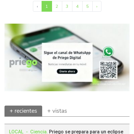
‹
1
2
3
4
5
›
+ recientes
+ vistas
LOCAL
-
Ciencia
.
Priego se prepara para un eclipse