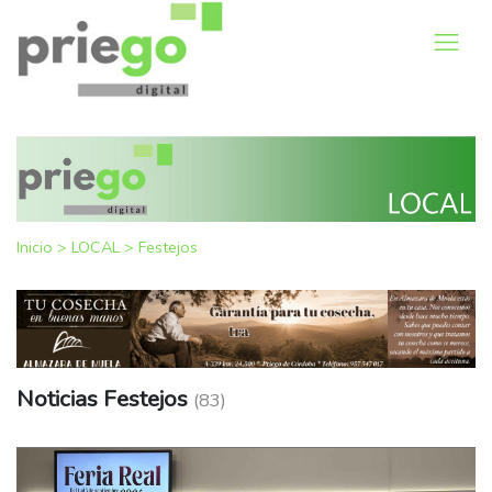
Inicio
>
LOCAL
>
Festejos
Noticias Festejos
(83)