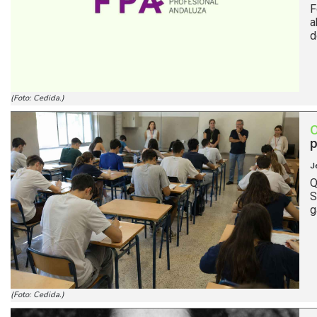
F
a
d
(Foto: Cedida.)
p
J
Q
S
g
(Foto: Cedida.)