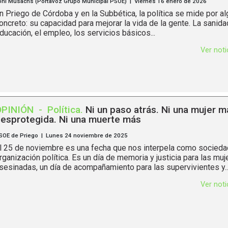
oni Musachs (Portavoz Grupo Municipal PSOE) | Viernes 16 enero de 2026
n Priego de Córdoba y en la Subbética, la política se mide por a
oncreto: su capacidad para mejorar la vida de la gente. La sanidad
ducación, el empleo, los servicios básicos...
Ver not
OPINIÓN
-
Política
.
Ni un paso atrás. Ni una mujer m
esprotegida. Ni una muerte más
SOE de Priego | Lunes 24 noviembre de 2025
l 25 de noviembre es una fecha que nos interpela como socied
rganización política. Es un día de memoria y justicia para las muj
sesinadas, un día de acompañamiento para las supervivientes y..
Ver not