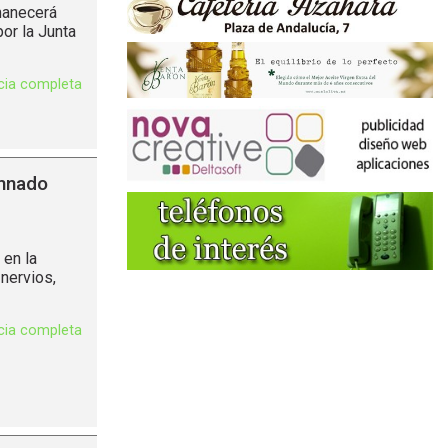
manecerá
or la Junta
icia completa
umnado
 en la
nervios,
icia completa