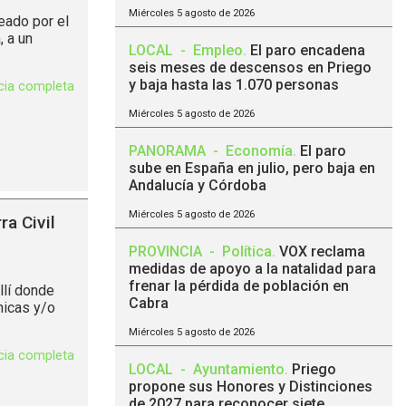
Miércoles 5 agosto de 2026
deado por el
 a un
LOCAL
-
Empleo
.
El paro encadena
seis meses de descensos en Priego
y baja hasta las 1.070 personas
icia completa
Miércoles 5 agosto de 2026
PANORAMA
-
Economía
.
El paro
sube en España en julio, pero baja en
Andalucía y Córdoba
Miércoles 5 agosto de 2026
ra Civil
PROVINCIA
-
Política
.
VOX reclama
medidas de apoyo a la natalidad para
frenar la pérdida de población en
llí donde
Cabra
nicas y/o
Miércoles 5 agosto de 2026
icia completa
LOCAL
-
Ayuntamiento
.
Priego
propone sus Honores y Distinciones
de 2027 para reconocer siete