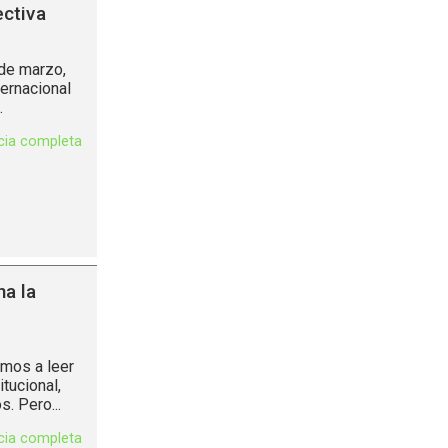
ectiva
de marzo,
ernacional
.
icia completa
na la
imos a leer
tucional,
. Pero...
icia completa