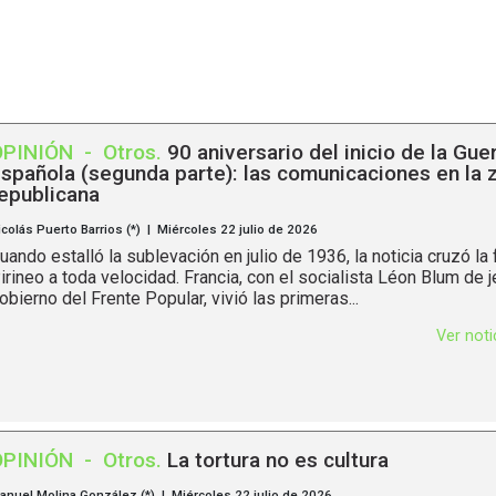
OPINIÓN
-
Otros
.
90 aniversario del inicio de la Guer
spañola (segunda parte): las comunicaciones en la 
epublicana
icolás Puerto Barrios (*) | Miércoles 22 julio de 2026
uando estalló la sublevación en julio de 1936, la noticia cruzó la 
irineo a toda velocidad. Francia, con el socialista Léon Blum de j
obierno del Frente Popular, vivió las primeras...
Ver not
OPINIÓN
-
Otros
.
La tortura no es cultura
anuel Molina González (*) | Miércoles 22 julio de 2026