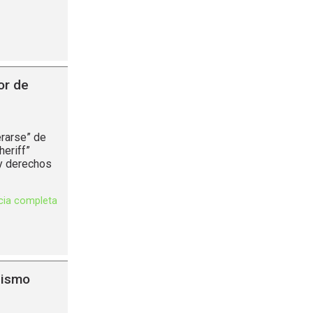
or de
rarse” de
heriff”
 y derechos
icia completa
lismo