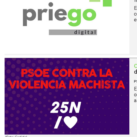
T
E
c
e
d
P
E
o
a