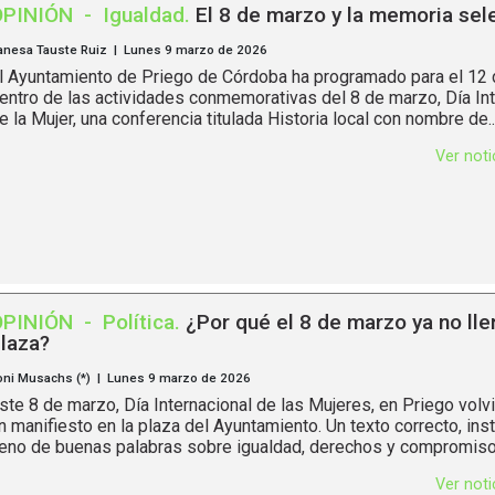
OPINIÓN
-
Igualdad
.
El 8 de marzo y la memoria sel
anesa Tauste Ruiz | Lunes 9 marzo de 2026
l Ayuntamiento de Priego de Córdoba ha programado para el 12 
entro de las actividades conmemorativas del 8 de marzo, Día Int
e la Mujer, una conferencia titulada Historia local con nombre de..
Ver not
OPINIÓN
-
Política
.
¿Por qué el 8 de marzo ya no lle
laza?
oni Musachs (*) | Lunes 9 marzo de 2026
ste 8 de marzo, Día Internacional de las Mujeres, en Priego volv
n manifiesto en la plaza del Ayuntamiento. Un texto correcto, insti
leno de buenas palabras sobre igualdad, derechos y compromisos
Ver not