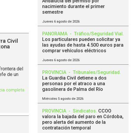
Andalucía del permiso por
nacimiento durante el primer
semestre
Jueves 6 agosto de 2026
PANORAMA
-
Tráfico/Seguridad Vial
.
Los particulares pueden solicitar ya
ra Civil
las ayudas de hasta 4.500 euros para
zona
comprar vehículos eléctricos
Jueves 6 agosto de 2026
frontera del
PROVINCIA
-
Tribunales/Seguridad
.
efe de un
La Guardia Civil detiene a dos
personas por el atraco a una
gasolinera de Palma del Río
icia completa
Miércoles 5 agosto de 2026
PROVINCIA
-
Sindicatos
.
CCOO
valora la bajada del paro en Córdoba,
pero alerta del aumento de la
contratación temporal