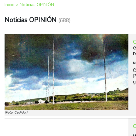
Inicio
>
Noticias OPINIÓN
Noticias OPINIÓN
(688)
e
r
N
C
P
g
(Foto: Cedida.)
M