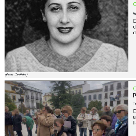
V
E
d
d
(Foto: Cedida.)
p
T
E
u
l