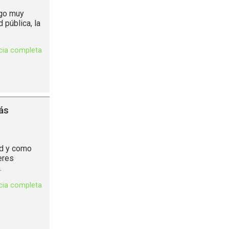
lgo muy
 pública, la
icia completa
ás
ad y como
eres
.
icia completa