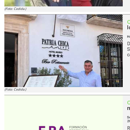
(Foto: Cedida.)
l
H
D
S
c
(Foto: Cedida.)
m
S
2
R