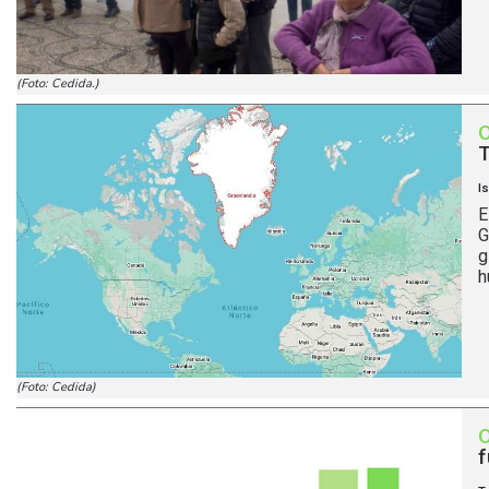
(Foto: Cedida.)
I
E
G
g
h
(Foto: Cedida)
f