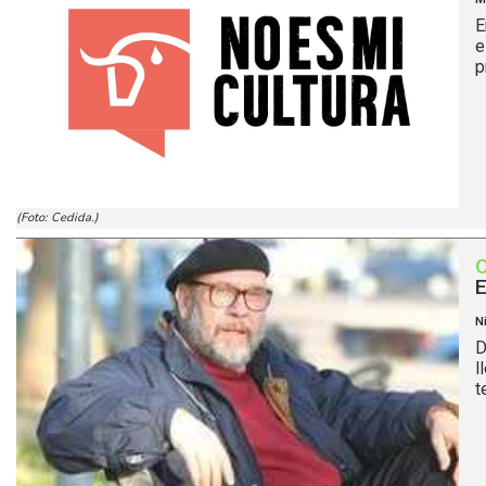
E
e
p
(Foto: Cedida.)
E
N
D
l
t