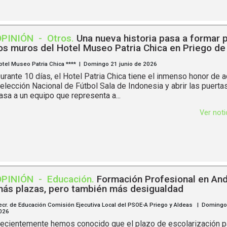
OPINIÓN
-
Otros
.
Una nueva historia pasa a formar 
os muros del Hotel Museo Patria Chica en Priego d
otel Museo Patria Chica **** | Domingo 21 junio de 2026
urante 10 días, el Hotel Patria Chica tiene el inmenso honor de a
elección Nacional de Fútbol Sala de Indonesia y abrir las puerta
asa a un equipo que representa a...
Ver not
OPINIÓN
-
Educación
.
Formación Profesional en And
ás plazas, pero también más desigualdad
ecr. de Educación Comisión Ejecutiva Local del PSOE-A Priego y Aldeas | Domingo
026
ecientemente hemos conocido que el plazo de escolarización pa