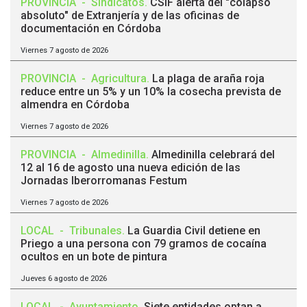
PROVINCIA
-
Sindicatos
.
CSIF alerta del "colapso
absoluto" de Extranjería y de las oficinas de
documentación en Córdoba
Viernes 7 agosto de 2026
PROVINCIA
-
Agricultura
.
La plaga de araña roja
reduce entre un 5% y un 10% la cosecha prevista de
almendra en Córdoba
Viernes 7 agosto de 2026
PROVINCIA
-
Almedinilla
.
Almedinilla celebrará del
12 al 16 de agosto una nueva edición de las
Jornadas Iberorromanas Festum
Viernes 7 agosto de 2026
LOCAL
-
Tribunales
.
La Guardia Civil detiene en
Priego a una persona con 79 gramos de cocaína
ocultos en un bote de pintura
Jueves 6 agosto de 2026
LOCAL
-
Ayuntamiento
.
Siete entidades optan a