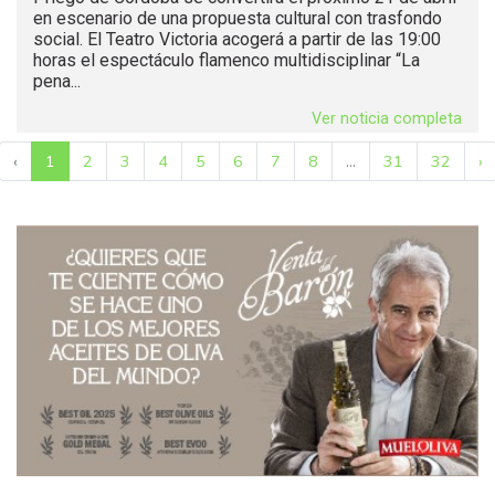
en escenario de una propuesta cultural con trasfondo
social. El Teatro Victoria acogerá a partir de las 19:00
horas el espectáculo flamenco multidisciplinar “La
pena...
Ver noticia completa
‹
1
2
3
4
5
6
7
8
...
31
32
›