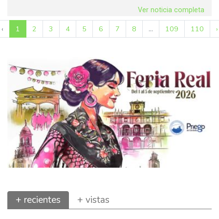
Ver noticia completa
‹
1
2
3
4
5
6
7
8
...
109
110
›
+ recientes
+ vistas