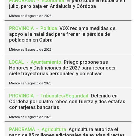
PANORAMA
-
Economía
.
El paro sube en España en
julio, pero baja en Andalucía y Córdoba
Miércoles 5 agosto de 2026
PROVINCIA
-
Política
.
VOX reclama medidas de
apoyo a la natalidad para frenar la pérdida de
población en Cabra
Miércoles 5 agosto de 2026
LOCAL
-
Ayuntamiento
.
Priego propone sus
Honores y Distinciones de 2027 para reconocer
siete trayectorias personales y colectivas
Miércoles 5 agosto de 2026
PROVINCIA
-
Tribunales/Seguridad
.
Detenido en
Córdoba por cuatro robos con fuerza y dos estafas
con tarjetas bancarias
Miércoles 5 agosto de 2026
PANORAMA
-
Agricultura
.
Agricultura autoriza el
pago de 85 millones adicionales de ayudas directas