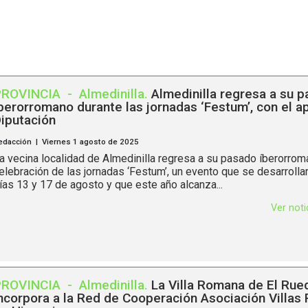
PROVINCIA
-
Almedinilla
.
Almedinilla regresa a su 
berorromano durante las jornadas ‘Festum’, con el a
iputación
edacción | Viernes 1 agosto de 2025
a vecina localidad de Almedinilla regresa a su pasado íberorrom
elebración de las jornadas ‘Festum’, un evento que se desarrollar
ías 13 y 17 de agosto y que este año alcanza...
Ver not
PROVINCIA
-
Almedinilla
.
La Villa Romana de El Rue
ncorpora a la Red de Cooperación Asociación Villa