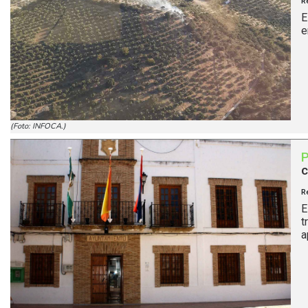
R
E
e
(Foto: INFOCA.)
c
R
E
t
a