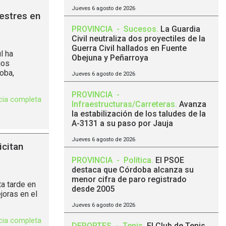
Jueves 6 agosto de 2026
estres en
PROVINCIA
-
Sucesos
.
La Guardia
Civil neutraliza dos proyectiles de la
Guerra Civil hallados en Fuente
l ha
Obejuna y Peñarroya
jos
oba,
Jueves 6 agosto de 2026
PROVINCIA
-
icia completa
Infraestructuras/Carreteras
.
Avanza
la estabilización de los taludes de la
A-3131 a su paso por Jauja
Jueves 6 agosto de 2026
icitan
PROVINCIA
-
Política
.
El PSOE
destaca que Córdoba alcanza su
menor cifra de paro registrado
a tarde en
desde 2005
joras en el
Jueves 6 agosto de 2026
icia completa
DEPORTES
-
Tenis
.
El Club de Tenis