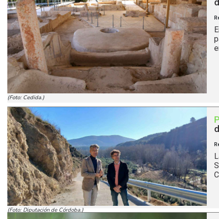
d
R
E
p
e
(Foto: Cedida.)
d
R
L
S
C
(Foto: Diputación de Córdoba.)