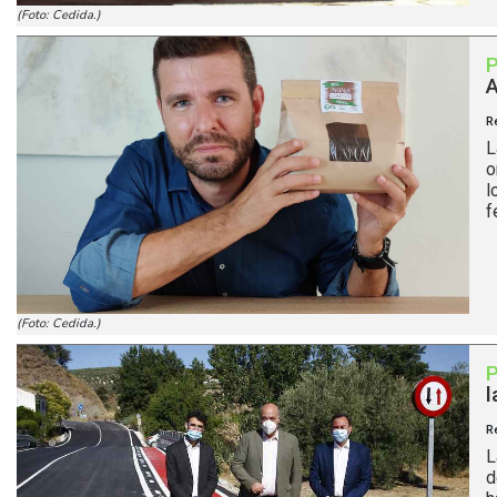
(Foto: Cedida.)
A
R
L
o
l
f
(Foto: Cedida.)
l
R
L
d