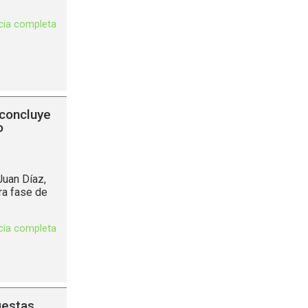
icia completa
 concluye
o
Juan Díaz,
era fase de
icia completa
iestas