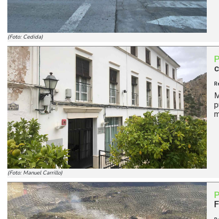
(Foto: Cedida)
c
R
M
p
m
(Foto: Manuel Carrillo)
F