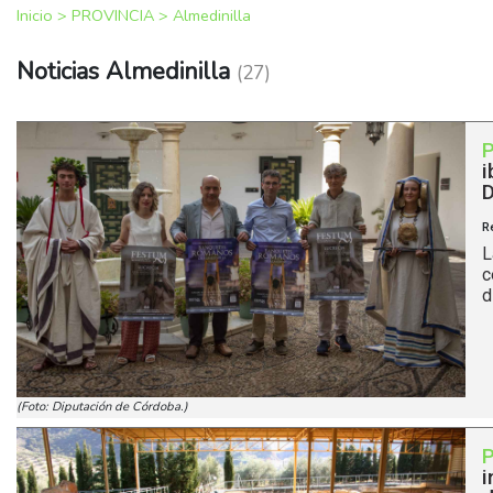
Inicio
>
PROVINCIA
>
Almedinilla
Noticias Almedinilla
(27)
i
D
R
L
c
d
(Foto: Diputación de Córdoba.)
i