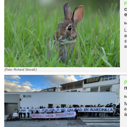
c
e
R
L
a
s
a
(Foto: Richard Stovall.)
m
R
M
e
á