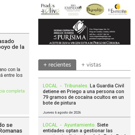
pasado
poyo de la
+ recientes
+ vistas
ano con la
á entre los
LOCAL
-
Tribunales
.
La Guardia Civil
icia completa
detiene en Priego a una persona con
79 gramos de cocaína ocultos en un
bote de pintura
Jueves 6 agosto de 2026
do se
LOCAL
-
Ayuntamiento
.
Siete
s Romanas
entidades optan a gestionar las