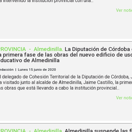
a intervenido la institución provincial con una...
Ver not
PROVINCIA
-
Almedinilla
.
La Diputación de Córdoba
a primera fase de las obras del nuevo edificio de us
ducativo de Almedinilla
edacción | Lunes 15 junio de 2020
l delegado de Cohesión Territorial de la Diputación de Córdoba, 
a visitado junto al alcalde de Almedinilla, Jaime Castillo, la prim
as obras que está llevando a cabo la institución provincial...
Ver not
PROVINCIA
-
Almedinilla
.
Almedinilla suspende las f