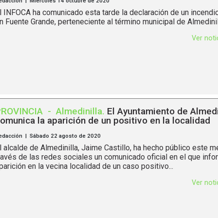
edacción | Miércoles 14 octubre de 2020
l INFOCA ha comunicado esta tarde la declaración de un incendio
n Fuente Grande, perteneciente al término municipal de Almedinil
Ver not
PROVINCIA
-
Almedinilla
.
El Ayuntamiento de Almedi
omunica la aparición de un positivo en la localidad
edacción | Sábado 22 agosto de 2020
l alcalde de Almedinilla, Jaime Castillo, ha hecho público este m
ravés de las redes sociales un comunicado oficial en el que info
parición en la vecina localidad de un caso positivo...
Ver not