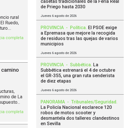
casetas tradicionales de la Feria Real
de Priego hasta 2030
Jueves 6 agosto de 2026
ncio rural
 El Ruedo,
PROVINCIA
-
Política
.
El PSOE exige
ro....
a Epremasa que mejore la recogida
icia completa
de residuos tras las quejas de varios
municipios
Jueves 6 agosto de 2026
PROVINCIA
-
Subbética
.
La
l camino
Subbética estrenará el 4 de octubre
el GR-355, una gran ruta senderista
de diez etapas
Jueves 6 agosto de 2026
ucturas,
camino de La
PANORAMA
-
Tribunales/Seguridad
.
supuesto...
La Policía Nacional esclarece 120
icia completa
robos de motos scooter y
desmantela dos talleres clandestinos
en Sevilla