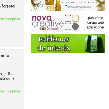
 forestal
la.
icia completa
nilla
ediodía a
rma de la
icia completa