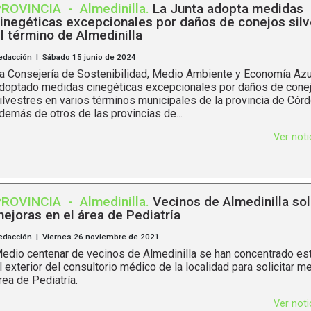
PROVINCIA
-
Almedinilla
.
La Junta adopta medidas
inegéticas excepcionales por daños de conejos silv
l término de Almedinilla
edacción | Sábado 15 junio de 2024
a Consejería de Sostenibilidad, Medio Ambiente y Economía Azu
doptado medidas cinegéticas excepcionales por daños de cone
ilvestres en varios términos municipales de la provincia de Córd
demás de otros de las provincias de...
Ver not
PROVINCIA
-
Almedinilla
.
Vecinos de Almedinilla sol
ejoras en el área de Pediatría
edacción | Viernes 26 noviembre de 2021
edio centenar de vecinos de Almedinilla se han concentrado est
l exterior del consultorio médico de la localidad para solicitar me
rea de Pediatría.
Ver not