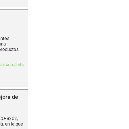
antes
ina
 productos
icia completa
jora de
 CO-8202,
a, en la que