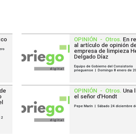
ico
OPINIÓN
-
Otros
.
En r
al artículo de opinión de
ero
empresa de limpieza 
Delgado Díaz
Equipo de Gobierno del Consistorio
prieguense | Domingo 8 enero de 2
 de
OPINIÓN
-
Otros
.
Una 
o
el señor d’Hondt
el
Pepe Marín | Sábado 24 diciembre d
12