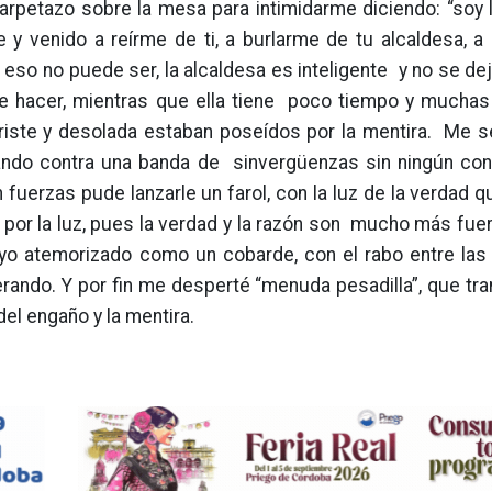
rpetazo sobre la mesa para intimidarme diciendo: “soy l
y venido a reírme de ti, a burlarme de tu alcaldesa, a 
 eso no puede ser, la alcaldesa es inteligente y no se dej
hacer, mientras que ella tiene poco tiempo y muchas
triste y desolada estaban poseídos por la mentira. Me s
hando contra una banda de sinvergüenzas sin ningún con
 fuerzas pude lanzarle un farol, con la luz de la verdad
os por la luz, pues la verdad y la razón son mucho más fuer
o atemorizado como un cobarde, con el rabo entre las 
erando. Y por fin me desperté “menuda pesadilla”, que tra
el engaño y la mentira.