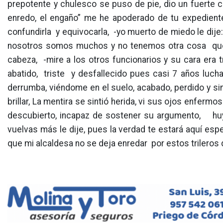
prepotente y chulesco se puso de pie, dio un fuerte ca
enredo, el engaño” me he apoderado de tu expediente 
confundirla y equivocarla, -yo muerto de miedo le dije:
nosotros somos muchos y no tenemos otra cosa que 
cabeza, -mire a los otros funcionarios y su cara era 
abatido, triste y desfallecido pues casi 7 años luc
derrumba, viéndome en el suelo, acabado, perdido y sin
brillar, La mentira se sintió herida, vi sus ojos enferm
descubierto, incapaz de sostener su argumento, huy
vuelvas más le dije, pues la verdad te estará aquí esp
que mi alcaldesa no se deja enredar por estos trileros d