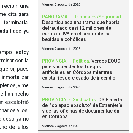
Viernes 7 agosto de 2026
recibir una
me cita para
PANORAMA
-
Tribunales/Seguridad
.
 terminaría
Desarticulada una trama que habría
defraudado casi 12 millones de
tada hace ya
euros de IVA en el sector de las
bebidas alcohólicas
Viernes 7 agosto de 2026
iempo estoy
rminar con la
PROVINCIA
-
Política
.
Verdes EQUO
pide suspender los fuegos
 que si, pues
artificiales en Córdoba mientras
 inmortalizar
exista riesgo elevado de incendio
 plenos, y me
Viernes 7 agosto de 2026
que han hecho
PROVINCIA
-
Sindicatos
.
CSIF alerta
un escalofrió
del "colapso absoluto" de Extranjería
onarios y los
y de las oficinas de documentación
en Córdoba
aldesa ya no
Uno de ellos
Viernes 7 agosto de 2026