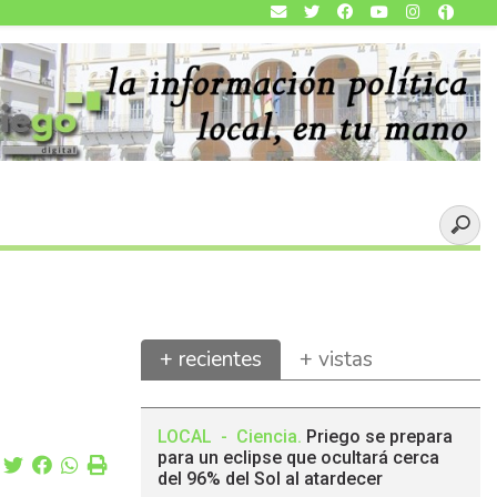
+ recientes
+ vistas
LOCAL
-
Ciencia
.
Priego se prepara
para un eclipse que ocultará cerca
del 96% del Sol al atardecer