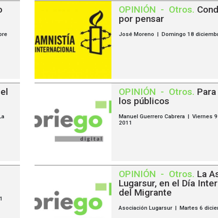
o
OPINIÓN
-
Otros
.
Cond
por pensar
bre
José Moreno | Domingo 18 diciemb
del
OPINIÓN
-
Otros
.
Para
los públicos
La
Manuel Guerrero Cabrera | Viernes 9
2011
OPINIÓN
-
Otros
.
La A
Lugarsur, en el Día Inte
del Migrante
11
Asociación Lugarsur | Martes 6 dici