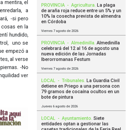
a mentira, el
PROVINCIA
-
Agricultura
.
La plaga
enredarla, a
de araña roja reduce entre un 5% y un
10% la cosecha prevista de almendra
ará, -si pero
en Córdoba
 cosas en la
Viernes 7 agosto de 2026
entí hundido,
trol, uno se
PROVINCIA
-
Almedinilla
.
Almedinilla
celebrará del 12 al 16 de agosto una
 que empezó a
nueva edición de las Jornadas
tes, al verse
Iberorromanas Festum
piernas. -No
Viernes 7 agosto de 2026
nquilidad ver
LOCAL
-
Tribunales
.
La Guardia Civil
detiene en Priego a una persona con
79 gramos de cocaína ocultos en un
bote de pintura
Jueves 6 agosto de 2026
LOCAL
-
Ayuntamiento
.
Siete
entidades optan a gestionar las
casetas tradicionales de la Feria Real