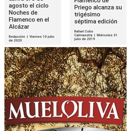
Flamenco de
agosto el ciclo
Priego alcanza su
Noches de
trigésimo
Flamenco en el
séptima edición
Alcázar
Rafael Cobo
Calmaestra | Miércoles 31
Redacción | Viernes 10 julio
julio de 2019
de 2020