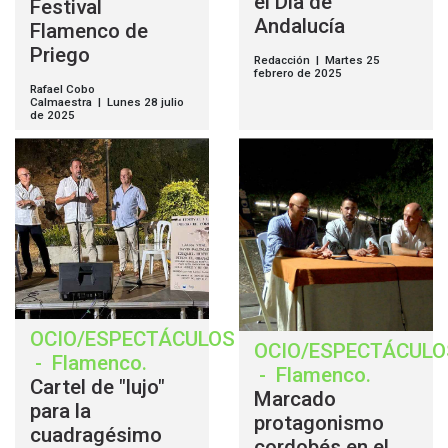
el Día de
Festival
Andalucía
Flamenco de
Priego
Redacción | Martes 25
febrero de 2025
Rafael Cobo
Calmaestra | Lunes 28 julio
de 2025
OCIO/ESPECTÁCULOS
OCIO/ESPECTÁCULO
-
Flamenco
.
-
Flamenco
.
Cartel de "lujo"
Marcado
para la
protagonismo
cuadragésimo
cordobés en el