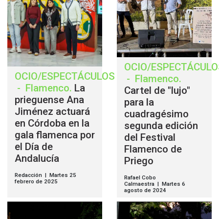
OCIO/ESPECTÁCULO
OCIO/ESPECTÁCULOS
-
Flamenco
.
-
Flamenco
.
La
Cartel de "lujo"
prieguense Ana
para la
Jiménez actuará
cuadragésimo
en Córdoba en la
segunda edición
gala flamenca por
del Festival
el Día de
Flamenco de
Andalucía
Priego
Redacción | Martes 25
Rafael Cobo
febrero de 2025
Calmaestra | Martes 6
agosto de 2024