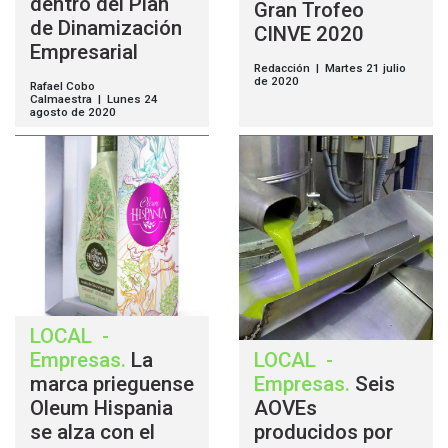
dentro del Plan
Gran Trofeo
de Dinamización
CINVE 2020
Empresarial
Redacción | Martes 21 julio
de 2020
Rafael Cobo
Calmaestra | Lunes 24
agosto de 2020
LOCAL
-
Empresas
.
La
LOCAL
-
marca prieguense
Empresas
.
Seis
Oleum Hispania
AOVEs
se alza con el
producidos por