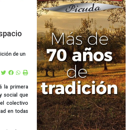
espacio
ición de un
á la primera
 y social que
del colectivo
dad en todas