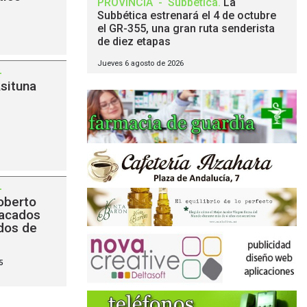
PROVINCIA
-
Subbética
.
La
Subbética estrenará el 4 de octubre
el GR-355, una gran ruta senderista
de diez etapas
Jueves 6 agosto de 2026
-
Asituna
-
oberto
tacados
ndos de
5