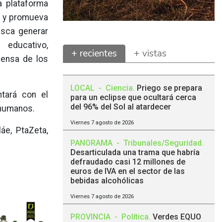
a plataforma
o y promueva
busca generar
educativo,
+ recientes
+ vistas
fensa de los
LOCAL
-
Ciencia
.
Priego se prepara
ntará con el
para un eclipse que ocultará cerca
del 96% del Sol al atardecer
 humanos.
Viernes 7 agosto de 2026
áe, PtaZeta,
PANORAMA
-
Tribunales/Seguridad
.
Desarticulada una trama que habría
defraudado casi 12 millones de
euros de IVA en el sector de las
bebidas alcohólicas
Viernes 7 agosto de 2026
PROVINCIA
-
Política
.
Verdes EQUO