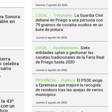
Viernes 7 agosto de 2026
-
LOCAL
-
Tribunales
.
La Guardia Civil
aya Sonora
detiene en Priego a una persona con
able en
79 gramos de cocaína ocultos en un
bote de pintura
Jueves 6 agosto de 2026
LOCAL
-
Ayuntamiento
.
Siete
entidades optan a gestionar las
-
casetas tradicionales de la Feria Real
Sierra
de Priego hasta 2030
o celebra
rsario
Jueves 6 agosto de 2026
5
PROVINCIA
-
Política
.
El PSOE exige
a Epremasa que mejore la recogida
de residuos tras las quejas de varios
municipios
-
 la 43ª
Jueves 6 agosto de 2026
 con un
ctico