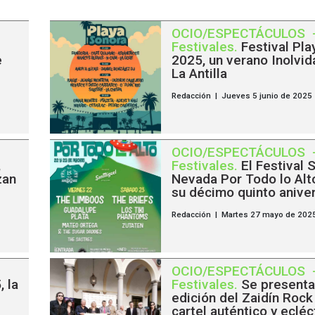
OCIO/ESPECTÁCULOS
Festivales
.
Festival Pl
e
2025, un verano Inolvid
La Antilla
Redacción | Jueves 5 junio de 2025
OCIO/ESPECTÁCULOS
,
Festivales
.
El Festival 
zan
Nevada Por Todo lo Alt
su décimo quinto anive
Redacción | Martes 27 mayo de 202
OCIO/ESPECTÁCULOS
 la
Festivales
.
Se presenta
edición del Zaidín Rock
cartel auténtico y eclé