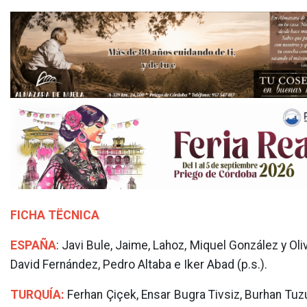
FICHA TËCNICA
ESPAÑA
: Javi Bule, Jaime, Lahoz, Miquel González y Oli
David Fernández, Pedro Altaba e Iker Abad (p.s.).
TURQUÍA:
Ferhan Çiçek, Ensar Bugra Tivsiz, Burhan Tuz