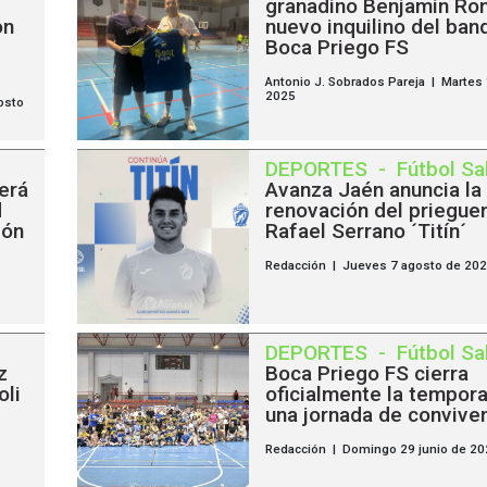
granadino Benjamín Ro
on
nuevo inquilino del banq
Boca Priego FS
Antonio J. Sobrados Pareja | Martes
2025
osto
DEPORTES
-
Fútbol Sa
erá
Avanza Jaén anuncia la
d
renovación del priegue
ión
Rafael Serrano ´Titín´
Redacción | Jueves 7 agosto de 20
DEPORTES
-
Fútbol Sa
z
Boca Priego FS cierra
oli
oficialmente la tempor
una jornada de convive
Redacción | Domingo 29 junio de 20