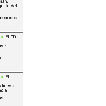
mán,
uillo del
 19 agosto de
la
.
El CD
nse
25
la
.
El
ada con
ncia
25