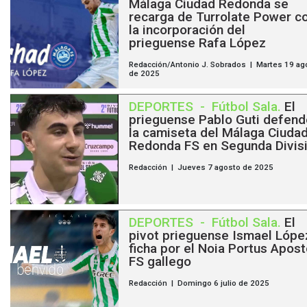
Málaga Ciudad Redonda se
recarga de Turrolate Power c
la incorporación del
prieguense Rafa López
Redacción/Antonio J. Sobrados | Martes 19 ag
de 2025
DEPORTES
-
Fútbol Sala
.
El
prieguense Pablo Guti defend
la camiseta del Málaga Ciuda
Redonda FS en Segunda Divis
Redacción | Jueves 7 agosto de 2025
DEPORTES
-
Fútbol Sala
.
El
pivot prieguense Ismael Lópe
ficha por el Noia Portus Apost
FS gallego
Redacción | Domingo 6 julio de 2025