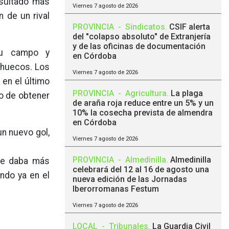
esultado más
Viernes 7 agosto de 2026
 de un rival
PROVINCIA
-
Sindicatos
.
CSIF alerta
del "colapso absoluto" de Extranjería
y de las oficinas de documentación
su campo y
en Córdoba
 huecos. Los
Viernes 7 agosto de 2026
 en el último
PROVINCIA
-
Agricultura
.
La plaga
vo de obtener
de araña roja reduce entre un 5% y un
10% la cosecha prevista de almendra
en Córdoba
un nuevo gol,
Viernes 7 agosto de 2026
PROVINCIA
-
Almedinilla
.
Almedinilla
que daba más
celebrará del 12 al 16 de agosto una
ando ya en el
nueva edición de las Jornadas
Iberorromanas Festum
Viernes 7 agosto de 2026
LOCAL
-
Tribunales
.
La Guardia Civil