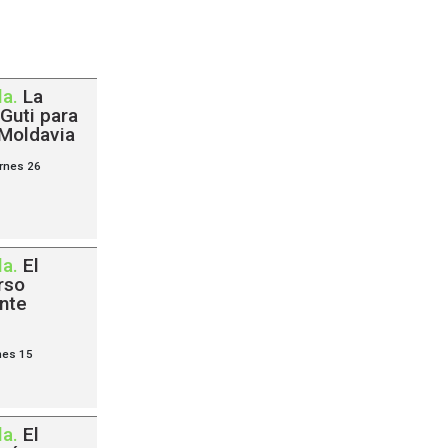
la
.
La
Guti para
 Moldavia
ernes 26
la
.
El
rso
ante
nes 15
la
.
El