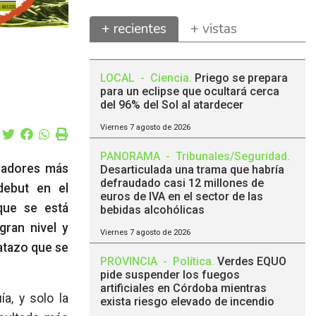
+ recientes
+ vistas
LOCAL
-
Ciencia
.
Priego se prepara
para un eclipse que ocultará cerca
del 96% del Sol al atardecer
Viernes 7 agosto de 2026
PANORAMA
-
Tribunales/Seguridad
.
ugadores más
Desarticulada una trama que habría
defraudado casi 12 millones de
debut en el
euros de IVA en el sector de las
que se está
bebidas alcohólicas
gran nivel y
Viernes 7 agosto de 2026
atazo que se
PROVINCIA
-
Política
.
Verdes EQUO
pide suspender los fuegos
artificiales en Córdoba mientras
a, y solo la
exista riesgo elevado de incendio