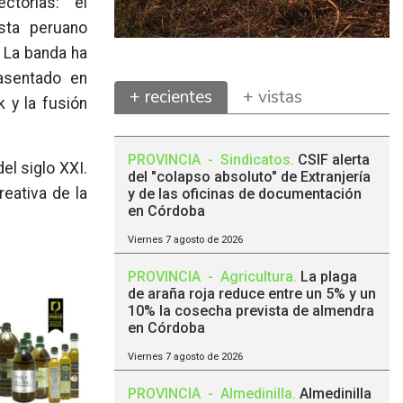
ctorias: el
ista peruano
. La banda ha
 asentado en
+ recientes
+ vistas
 y la fusión
PROVINCIA
-
Sindicatos
.
CSIF alerta
el siglo XXI.
del "colapso absoluto" de Extranjería
reativa de la
y de las oficinas de documentación
en Córdoba
Viernes 7 agosto de 2026
PROVINCIA
-
Agricultura
.
La plaga
de araña roja reduce entre un 5% y un
10% la cosecha prevista de almendra
en Córdoba
Viernes 7 agosto de 2026
PROVINCIA
-
Almedinilla
.
Almedinilla