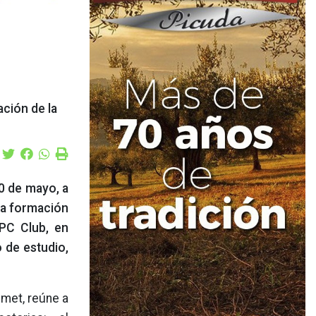
ación de la
0 de mayo, a
na formación
 PC Club, en
o de estudio,
lmet, reúne a