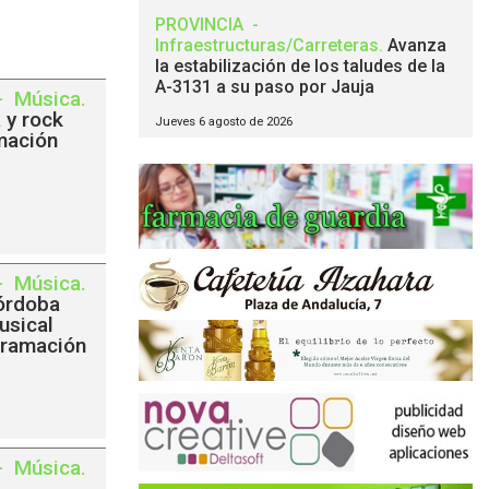
PROVINCIA
-
Infraestructuras/Carreteras
.
Avanza
la estabilización de los taludes de la
A-3131 a su paso por Jauja
-
Música
.
 y rock
Jueves 6 agosto de 2026
mación
-
Música
.
órdoba
usical
gramación
-
Música
.