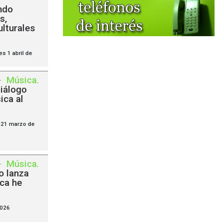
ndo
s,
ulturales
s 1 abril de
-
Música
.
diálogo
ica al
o 21 marzo de
-
Música
.
o lanza
ca he
2026