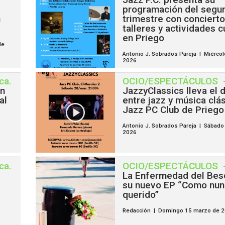
programación del segu
n
trimestre con concierto
talleres y actividades c
en Priego
de
Antonio J. Sobrados Pareja | Miércole
2026
ca
.
OCIO/ESPECTÁCULOS
un
JazzyClassics lleva el 
al
entre jazz y música clás
Jazz PC Club de Priego
Antonio J. Sobrados Pareja | Sábad
2026
ca
.
OCIO/ESPECTÁCULOS
La Enfermedad del Bes
su nuevo EP “Como nun
querido”
Redacción | Domingo 15 marzo de 