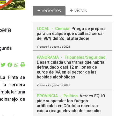
+ recientes
+ vistas
cera
LOCAL
-
Ciencia
.
Priego se prepara
para un eclipse que ocultará cerca
del 96% del Sol al atardecer
Viernes 7 agosto de 2026
egunda
PANORAMA
-
Tribunales/Seguridad
.
Desarticulada una trama que habría
defraudado casi 12 millones de
euros de IVA en el sector de las
bebidas alcohólicas
 La Finta se
 la Tercera
Viernes 7 agosto de 2026
ompletar una
PROVINCIA
-
Política
.
Verdes EQUO
ncinarejo de
pide suspender los fuegos
artificiales en Córdoba mientras
exista riesgo elevado de incendio