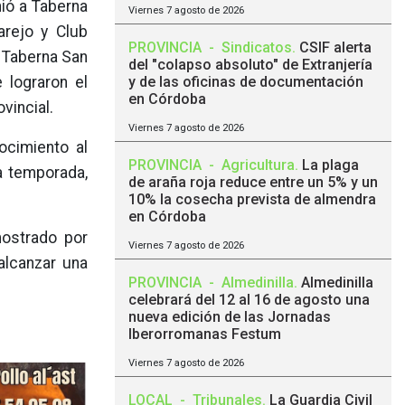
nió a Taberna
Viernes 7 agosto de 2026
arejo y Club
PROVINCIA
-
Sindicatos
.
CSIF alerta
, Taberna San
del "colapso absoluto" de Extranjería
 lograron el
y de las oficinas de documentación
en Córdoba
ovincial.
Viernes 7 agosto de 2026
cimiento al
PROVINCIA
-
Agricultura
.
La plaga
la temporada,
de araña roja reduce entre un 5% y un
10% la cosecha prevista de almendra
en Córdoba
mostrado por
Viernes 7 agosto de 2026
alcanzar una
PROVINCIA
-
Almedinilla
.
Almedinilla
celebrará del 12 al 16 de agosto una
nueva edición de las Jornadas
Iberorromanas Festum
Viernes 7 agosto de 2026
LOCAL
-
Tribunales
.
La Guardia Civil