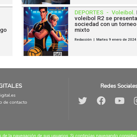
DEPORTES
-
Voleibol
.
voleibol R2 se present
sociedad con un torneo
ego
mixto
Redacción | Martes 9 enero de 2024
GITAL.ES
Redes Sociale
gital.es
o de contacto
© A.R. Comunicación e Imagen C.B.
cos de la navegación de sus usuarios. Si continúas navegando consid