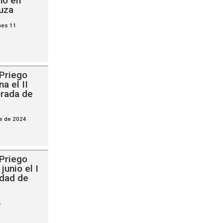
no en
uza
nes 11
Priego
a el II
rada de
e de 2024
Priego
junio el I
udad de
4