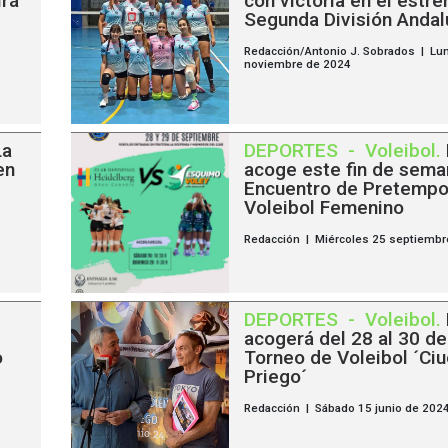
irá
con victoria en el estre
Segunda División Andal
Redacción/Antonio J. Sobrados | Lu
noviembre de 2024
La
DEPORTES
-
Voleibol
.
en
acoge este fin de seman
Encuentro de Pretempo
Voleibol Femenino
Redacción | Miércoles 25 septiembr
DEPORTES
-
Voleibol
.
acogerá del 28 al 30 de 
o
Torneo de Voleibol ´Ci
Priego´
Redacción | Sábado 15 junio de 202