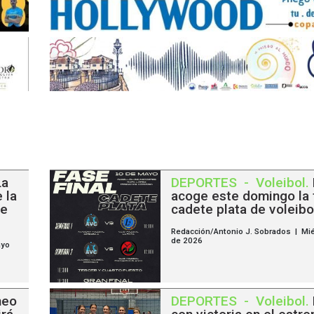
La
DEPORTES
-
Voleibol
.
 la
acoge este domingo la f
de
cadete plata de voleibo
Redacción/Antonio J. Sobrados | Mi
de 2026
ayo
neo
DEPORTES
-
Voleibol
.