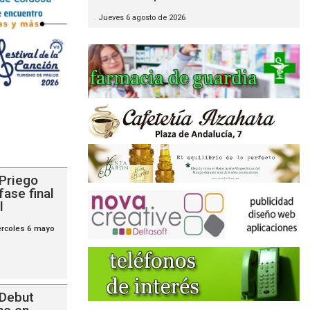
Jueves 6 agosto de 2026
Priego
ase final
l
ércoles 6 mayo
Debut