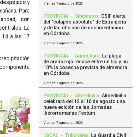
á despejado y
Viernes 7 agosto de 2026
 mañana. Para
PROVINCIA
-
Sindicatos
.
CSIF alerta
aridad, con
del "colapso absoluto" de Extranjería
centrales. La
y de las oficinas de documentación
en Córdoba
 14 a las 17
Viernes 7 agosto de 2026
PROVINCIA
-
Agricultura
.
La plaga
recipitación
de araña roja reduce entre un 5% y un
e componente
10% la cosecha prevista de almendra
en Córdoba
Viernes 7 agosto de 2026
PROVINCIA
-
Almedinilla
.
Almedinilla
celebrará del 12 al 16 de agosto una
nueva edición de las Jornadas
Iberorromanas Festum
Viernes 7 agosto de 2026
LOCAL
-
Tribunales
.
La Guardia Civil