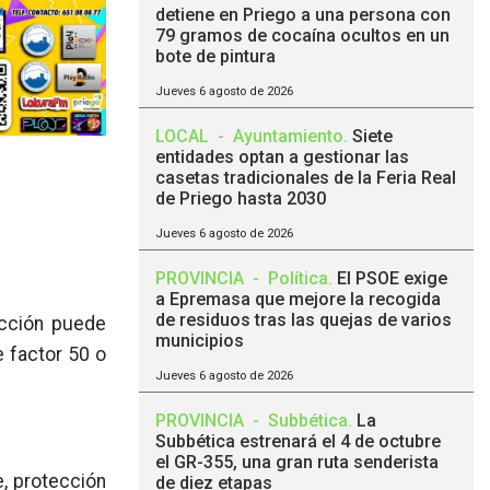
detiene en Priego a una persona con
79 gramos de cocaína ocultos en un
bote de pintura
Jueves 6 agosto de 2026
LOCAL
-
Ayuntamiento
.
Siete
entidades optan a gestionar las
casetas tradicionales de la Feria Real
de Priego hasta 2030
Jueves 6 agosto de 2026
PROVINCIA
-
Política
.
El PSOE exige
a Epremasa que mejore la recogida
de residuos tras las quejas de varios
tección puede
municipios
e factor 50 o
Jueves 6 agosto de 2026
PROVINCIA
-
Subbética
.
La
Subbética estrenará el 4 de octubre
el GR-355, una gran ruta senderista
e, protección
de diez etapas