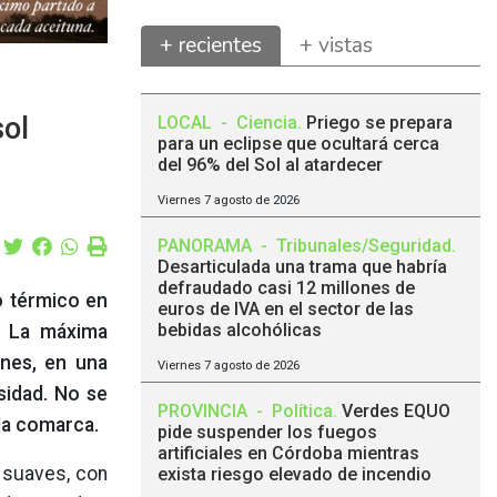
+ recientes
+ vistas
sol
LOCAL
-
Ciencia
.
Priego se prepara
para un eclipse que ocultará cerca
del 96% del Sol al atardecer
Viernes 7 agosto de 2026
PANORAMA
-
Tribunales/Seguridad
.
Desarticulada una trama que habría
defraudado casi 12 millones de
o térmico en
euros de IVA en el sector de las
bebidas alcohólicas
. La máxima
unes, en una
Viernes 7 agosto de 2026
sidad. No se
PROVINCIA
-
Política
.
Verdes EQUO
 la comarca.
pide suspender los fuegos
artificiales en Córdoba mientras
 suaves, con
exista riesgo elevado de incendio