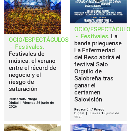
OCIO/ESPECTÁCULO
-
Festivales
.
La
OCIO/ESPECTÁCULOS
banda prieguense
-
Festivales
.
La Enfermedad
Festivales de
del Beso abrirá el
música: el verano
festival Salo
entre el récord de
Orgullo de
negocio y el
Salobreña tras
riesgo de
ganar el
saturación
certamen
Salovisión
Redacción/Priego
Digital | Viernes 26 junio de
2026
Redacción / Priego
Digital | Jueves 18 junio de
2026