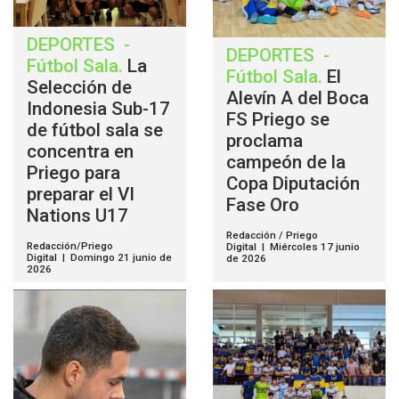
DEPORTES
-
DEPORTES
-
Fútbol Sala
.
La
Fútbol Sala
.
El
Selección de
Alevín A del Boca
Indonesia Sub-17
FS Priego se
de fútbol sala se
proclama
concentra en
campeón de la
Priego para
Copa Diputación
preparar el VI
Fase Oro
Nations U17
Redacción / Priego
Redacción/Priego
Digital | Miércoles 17 junio
Digital | Domingo 21 junio de
de 2026
2026