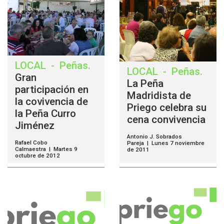
LOCAL
-
Peñas
.
LOCAL
-
Peñas
.
Gran
La Peña
participación en
Madridista de
la covivencia de
Priego celebra su
la Peña Curro
cena convivencia
Jiménez
Antonio J. Sobrados
Rafael Cobo
Pareja | Lunes 7 noviembre
Calmaestra | Martes 9
de 2011
octubre de 2012