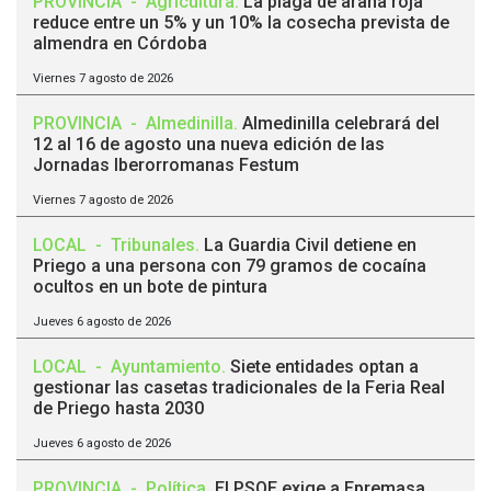
PROVINCIA
-
Agricultura
.
La plaga de araña roja
reduce entre un 5% y un 10% la cosecha prevista de
almendra en Córdoba
Viernes 7 agosto de 2026
PROVINCIA
-
Almedinilla
.
Almedinilla celebrará del
12 al 16 de agosto una nueva edición de las
Jornadas Iberorromanas Festum
Viernes 7 agosto de 2026
LOCAL
-
Tribunales
.
La Guardia Civil detiene en
Priego a una persona con 79 gramos de cocaína
ocultos en un bote de pintura
Jueves 6 agosto de 2026
LOCAL
-
Ayuntamiento
.
Siete entidades optan a
gestionar las casetas tradicionales de la Feria Real
de Priego hasta 2030
Jueves 6 agosto de 2026
PROVINCIA
-
Política
.
El PSOE exige a Epremasa