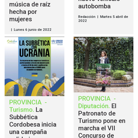
música de raíz
autobomba
hecha por
Redacción | Martes 5 abril de
mujeres
2022
| Lunes 6 junio de 2022
PROVINCIA
-
PROVINCIA
-
Diputación
.
El
Turismo
.
La
Patronato de
Subbética
Turismo pone en
Cordobesa inicia
marcha el VII
una campaña
Concurso de