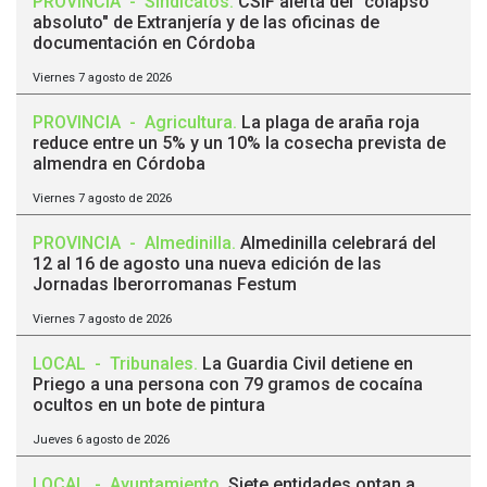
PROVINCIA
-
Sindicatos
.
CSIF alerta del "colapso
absoluto" de Extranjería y de las oficinas de
documentación en Córdoba
Viernes 7 agosto de 2026
PROVINCIA
-
Agricultura
.
La plaga de araña roja
reduce entre un 5% y un 10% la cosecha prevista de
almendra en Córdoba
Viernes 7 agosto de 2026
PROVINCIA
-
Almedinilla
.
Almedinilla celebrará del
12 al 16 de agosto una nueva edición de las
Jornadas Iberorromanas Festum
Viernes 7 agosto de 2026
LOCAL
-
Tribunales
.
La Guardia Civil detiene en
Priego a una persona con 79 gramos de cocaína
ocultos en un bote de pintura
Jueves 6 agosto de 2026
LOCAL
-
Ayuntamiento
.
Siete entidades optan a