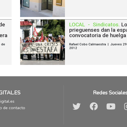
de
LOCAL
-
Sindicatos
.
L
prieguenses dan la espa
era
convocatoria de huelga
e de
Rafael Cobo Calmaestra | Jueves 29
2012
GITAL.ES
Redes Sociale
gital.es
o de contacto