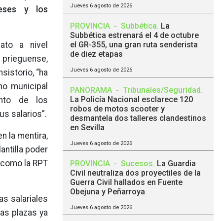
Jueves 6 agosto de 2026
reses y los
PROVINCIA
-
Subbética
.
La
Subbética estrenará el 4 de octubre
ato a nivel
el GR-355, una gran ruta senderista
de diez etapas
d prieguense,
Jueves 6 agosto de 2026
sistorio, “ha
no municipal
PANORAMA
-
Tribunales/Seguridad
.
La Policía Nacional esclarece 120
nto de los
robos de motos scooter y
s salarios”.
desmantela dos talleres clandestinos
en Sevilla
n la mentira,
Jueves 6 agosto de 2026
antilla poder
e como la RPT
PROVINCIA
-
Sucesos
.
La Guardia
Civil neutraliza dos proyectiles de la
Guerra Civil hallados en Fuente
Obejuna y Peñarroya
s salariales
Jueves 6 agosto de 2026
as plazas ya