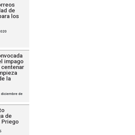
rreos
dad de
para los
2020
onvocada
el impago
 centenar
impieza
de la
 diciembre de
to
ga de
e Priego
5