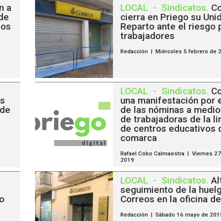
n a
LOCAL
-
Sindicatos
.
Co
 de
cierra en Priego su Uni
los
Reparto ante el riesgo 
trabajadores
Redacción | Miércoles 5 febrero de 
LOCAL
-
Sindicatos
.
C
os
una manifestación por 
 de
de las nóminas a medio
de trabajadoras de la l
de centros educativos 
comarca
Rafael Cobo Calmaestra | Viernes 27
2019
LOCAL
-
Sindicatos
.
Al
seguimiento de la huel
o
Correos en la oficina d
Redacción | Sábado 16 mayo de 201