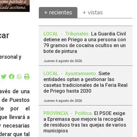
+ recientes
+ vistas
car
LOCAL
-
Tribunales
.
La Guardia Civil
detiene en Priego a una persona con
79 gramos de cocaína ocultos en un
bote de pintura
ersonal y
Jueves 6 agosto de 2026
LOCAL
-
Ayuntamiento
.
Siete
entidades optan a gestionar las
casetas tradicionales de la Feria Real
de Priego hasta 2030
ravés de una
n de Puestos
Jueves 6 agosto de 2026
nte por el
PROVINCIA
-
Política
.
El PSOE exige
ue llevará a
a Epremasa que mejore la recogida
de residuos tras las quejas de varios
y necesarias
municipios
derar que tal