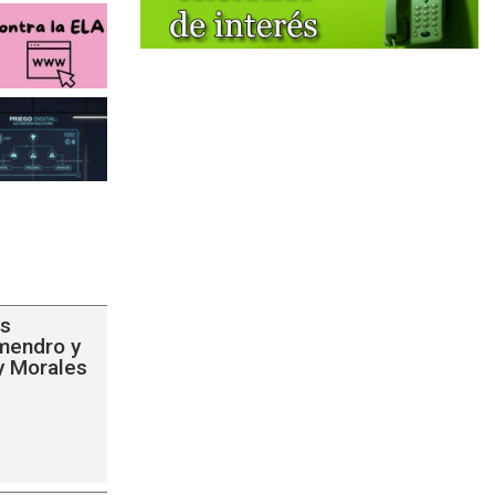
s
lmendro y
y Morales