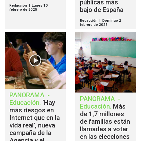
públicas más
Redacción | Lunes 10
bajo de España
febrero de 2025
Redacción | Domingo 2
febrero de 2025
PANORAMA
-
PANORAMA
-
Educación
.
‘Hay
Educación
.
Más
más riesgos en
de 1,7 millones
Internet que en la
de familias están
vida real’, nueva
llamadas a votar
campaña de la
en las elecciones
Agencia y el