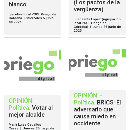
(Los pactos de la
blanco
vergüenza)
Ejecutiva local PSOE Priego de
Córdoba | Miércoles 5 junio
Fuensanta López (Agrupación
de 2024
local PSOE Priego de
Córdoba) | Lunes 26 junio de
2023
OPINIÓN
-
OPINIÓN
-
Política
.
BRICS: El
Política
.
Votar al
adversario que
mejor alcalde
causa miedo en
occidente
María Luisa Ceballos
Casas | Jueves 25 mayo de