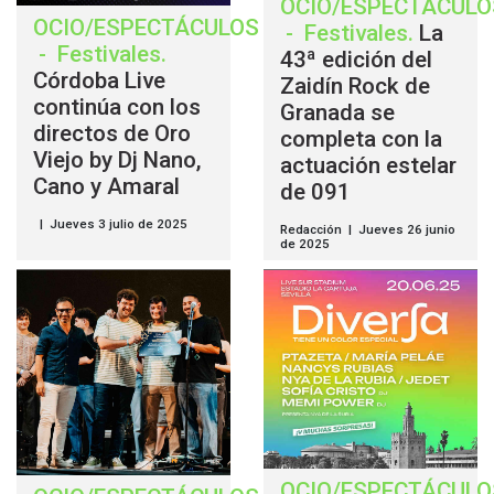
OCIO/ESPECTÁCULO
OCIO/ESPECTÁCULOS
-
Festivales
.
La
-
Festivales
.
43ª edición del
Córdoba Live
Zaidín Rock de
continúa con los
Granada se
directos de Oro
completa con la
Viejo by Dj Nano,
actuación estelar
Cano y Amaral
de 091
| Jueves 3 julio de 2025
Redacción | Jueves 26 junio
de 2025
OCIO/ESPECTÁCULO