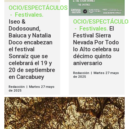
OCIO/ESPECTÁCULOS
-
Festivales
.
Iseo &
OCIO/ESPECTÁCULO
Dodosound,
-
Festivales
.
El
Baiuca y Natalia
Festival Sierra
Doco encabezan
Nevada Por Todo
el festival
lo Alto celebra su
Sonraíz que se
décimo quinto
celebrará el 19 y
aniversario
20 de septiembre
Redacción | Martes 27 mayo
en Carcabuey
de 2025
Redacción | Martes 27 mayo
de 2025