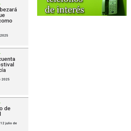
-
abezará
ue
 como
 2025
-
cuenta
estival
cía
e 2025
-
o de
l
12 julio de