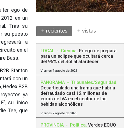
alter ego de
n 2012 en un
nal. Tras su
+ recientes
+ vistas
er su puesto
gresará a
ircuito en el
LOCAL
-
Ciencia
.
Priego se prepara
para un eclipse que ocultará cerca
ure Bass.
del 96% del Sol al atardecer
 B2B Stanton
Viernes 7 agosto de 2026
ntará con un
PANORAMA
-
Tribunales/Seguridad
.
o, Hedex B2B
Desarticulada una trama que habría
defraudado casi 12 millones de
proyectos ya
euros de IVA en el sector de las
E", su único
bebidas alcohólicas
lie Tee, que
Viernes 7 agosto de 2026
PROVINCIA
-
Política
.
Verdes EQUO