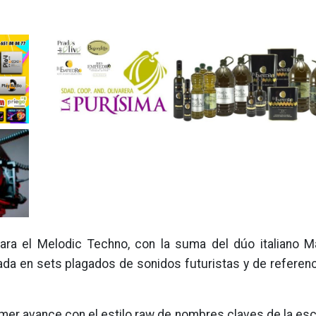
ara el Melodic Techno, con la suma del dúo italiano 
ada en sets plagados de sonidos futuristas y de referen
imer avance con el estilo raw de nombres claves de la es