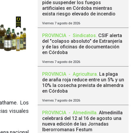
pide suspender los fuegos
artificiales en Córdoba mientras
exista riesgo elevado de incendio
Viernes 7 agosto de 2026
PROVINCIA
-
Sindicatos
.
CSIF alerta
del "colapso absoluto" de Extranjería
y de las oficinas de documentación
en Córdoba
Viernes 7 agosto de 2026
PROVINCIA
-
Agricultura
.
La plaga
de araña roja reduce entre un 5% y un
10% la cosecha prevista de almendra
en Córdoba
Viernes 7 agosto de 2026
Mathame. Los
cias visuales
PROVINCIA
-
Almedinilla
.
Almedinilla
celebrará del 12 al 16 de agosto una
nueva edición de las Jornadas
Iberorromanas Festum
cena nacional