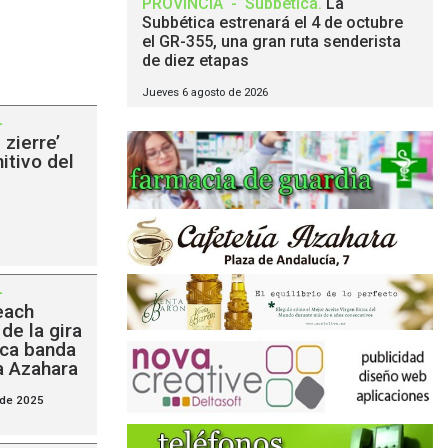
PROVINCIA
-
Subbética
.
La
Subbética estrenará el 4 de octubre
el GR-355, una gran ruta senderista
de diez etapas
Jueves 6 agosto de 2026
-
 zierre’
itivo del
6
-
each
de la gira
ica banda
a Azahara
 de 2025