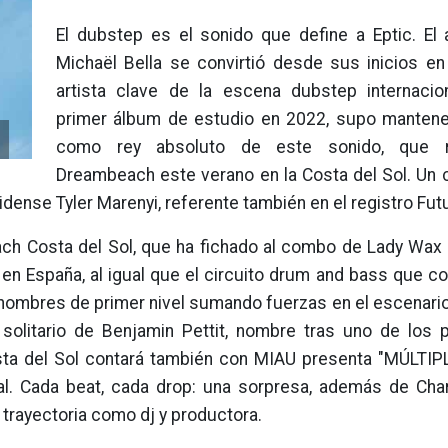
El dubstep es el sonido que define a Eptic. El 
Michaël Bella se convirtió desde sus inicios e
artista clave de la escena dubstep internacio
primer álbum de estudio en 2022, supo manten
como rey absoluto de este sonido, que re
Dreambeach este verano en la Costa del Sol. Un c
ense Tyler Marenyi, referente también en el registro Fut
each Costa del Sol, que ha fichado al combo de Lady Wax
en España, al igual que el circuito drum and bass que co
 nombres de primer nivel sumando fuerzas en el escenari
l solitario de Benjamin Pettit, nombre tras uno de los 
a del Sol contará también con MIAU presenta "MÚLTIPL
. Cada beat, cada drop: una sorpresa, además de Char
 trayectoria como dj y productora.