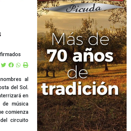
s
nfirmados
 nombres al
osta del Sol.
terrizará en
 de música
que comienza
el circuito