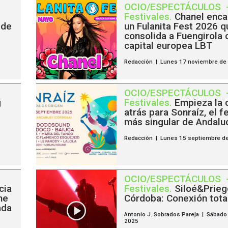
OCIO/ESPECTÁCULOS
Festivales
.
Chanel enc
 de
un Fulanita Fest 2026 q
consolida a Fuengirola
capital europea LBT
Redacción | Lunes 17 noviembre de
OCIO/ESPECTÁCULOS
g
Festivales
.
Empieza la 
atrás para Sonraíz, el f
más singular de Andalu
Redacción | Lunes 15 septiembre d
OCIO/ESPECTÁCULOS
cia
Festivales
.
Siloé&Prieg
ne
Córdoba: Conexión tota
ada
Antonio J. Sobrados Pareja | Sábado 
2025