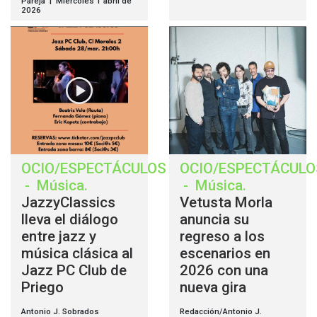
Pareja | Miércoles 1 abril de
2026
OCIO/ESPECTÁCULOS
OCIO/ESPECTÁCULO
-
Música
.
-
Música
.
JazzyClassics
Vetusta Morla
lleva el diálogo
anuncia su
entre jazz y
regreso a los
música clásica al
escenarios en
Jazz PC Club de
2026 con una
Priego
nueva gira
Antonio J. Sobrados
Redacción/Antonio J.