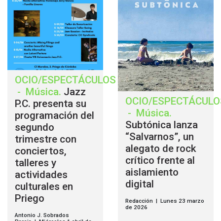
OCIO/ESPECTÁCULOS
-
Música
.
Jazz
OCIO/ESPECTÁCULO
P.C. presenta su
-
Música
.
programación del
Subtónica lanza
segundo
“Salvarnos”, un
trimestre con
alegato de rock
conciertos,
crítico frente al
talleres y
aislamiento
actividades
digital
culturales en
Priego
Redacción | Lunes 23 marzo
de 2026
Antonio J. Sobrados