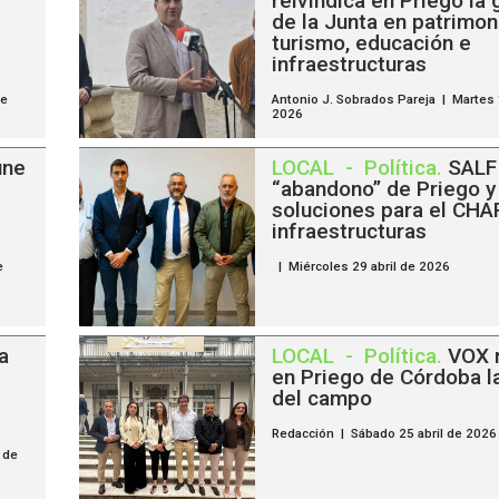
reivindica en Priego la 
de la Junta en patrimon
turismo, educación e
infraestructuras
de
Antonio J. Sobrados Pareja | Martes
2026
úne
LOCAL
-
Política
.
SALF 
“abandono” de Priego y
soluciones para el CHAR
infraestructuras
e
| Miércoles 29 abril de 2026
a
LOCAL
-
Política
.
VOX r
en Priego de Córdoba l
del campo
Redacción | Sábado 25 abril de 2026
 de