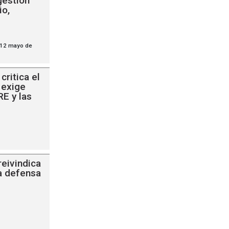
gestión
io,
 12 mayo de
critica el
 exige
E y las
eivindica
a defensa