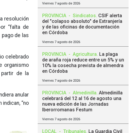
Viernes 7 agosto de 2026
PROVINCIA
-
Sindicatos
.
CSIF alerta
a resolución
del "colapso absoluto" de Extranjería
por “falta de
y de las oficinas de documentación
en Córdoba
l pago de las
Viernes 7 agosto de 2026
PROVINCIA
-
Agricultura
.
La plaga
rio celebrado
de araña roja reduce entre un 5% y un
te organismo
10% la cosecha prevista de almendra
en Córdoba
partir de la
Viernes 7 agosto de 2026
PROVINCIA
-
Almedinilla
.
Almedinilla
ndiera anular
celebrará del 12 al 16 de agosto una
 indican, “no
nueva edición de las Jornadas
Iberorromanas Festum
Viernes 7 agosto de 2026
LOCAL
-
Tribunales
.
La Guardia Civil