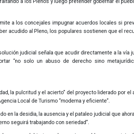
faltando a los Plenos y luego pretender gobernar el pueb
ermite a los concejales impugnar acuerdos locales si pr
aber acudido al Pleno, los populares sostienen que el rec
lución judicial señala que acudir directamente a la vía ju
ortar “no solo un abuso de derecho sino metajurídi
idad, la pulcritud y el acierto” del proyecto liderado por el
Agencia Local de Turismo “moderna y eficiente”.
do en la desidia, la ausencia y el pataleo judicial que aho
ierno seguirá trabajando con seriedad”.