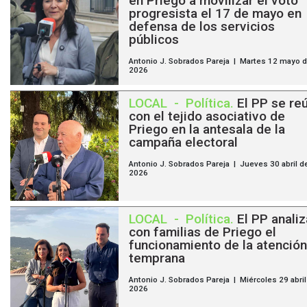
en Priego a movilizar el voto
progresista el 17 de mayo en
defensa de los servicios
públicos
Antonio J. Sobrados Pareja | Martes 12 mayo 
2026
LOCAL
-
Política
.
El PP se re
con el tejido asociativo de
Priego en la antesala de la
campaña electoral
Antonio J. Sobrados Pareja | Jueves 30 abril d
2026
LOCAL
-
Política
.
El PP analiz
con familias de Priego el
funcionamiento de la atención
temprana
Antonio J. Sobrados Pareja | Miércoles 29 abril
2026