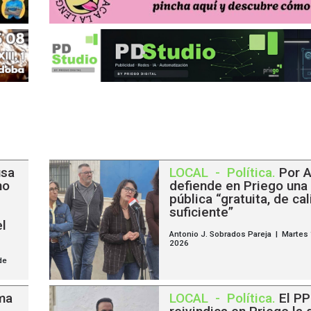
usa
LOCAL
-
Política
.
Por A
no
defiende en Priego una
pública “gratuita, de ca
suficiente”
el
Antonio J. Sobrados Pareja | Martes
2026
de
ma
LOCAL
-
Política
.
El PP