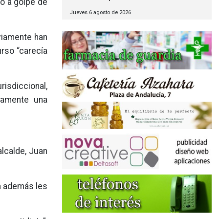
lo a golpe de
Jueves 6 agosto de 2026
eviamente han
urso “carecía
risdiccional,
camente una
 alcalde, Juan
ra además les