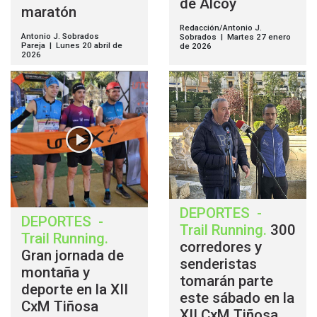
de Alcoy
maratón
Redacción/Antonio J.
Antonio J. Sobrados
Sobrados | Martes 27 enero
Pareja | Lunes 20 abril de
de 2026
2026
DEPORTES
-
DEPORTES
-
Trail Running
.
300
Trail Running
.
corredores y
Gran jornada de
senderistas
montaña y
tomarán parte
deporte en la XII
este sábado en la
CxM Tiñosa
XII CxM Tiñosa