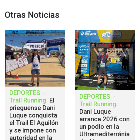
Otras Noticias
DEPORTES
-
DEPORTES
-
Trail Running
.
El
Trail Running
.
prieguense Dani
Dani Luque
Luque conquista
arranca 2026 con
el Trail El Aguilón
un podio en la
y se impone con
Ultramediterránia
autoridad en la