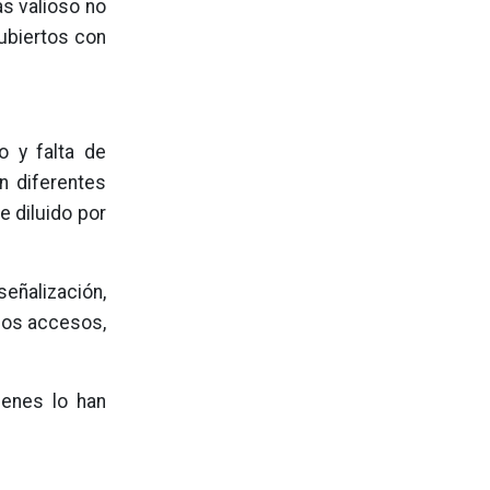
ás valioso no
ubiertos con
o y falta de
n diferentes
e diluido por
eñalización,
 los accesos,
ienes lo han