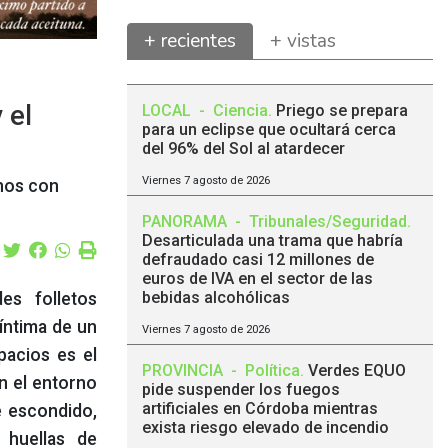
+ recientes
+ vistas
 el
LOCAL
-
Ciencia
.
Priego se prepara
para un eclipse que ocultará cerca
del 96% del Sol al atardecer
Viernes 7 agosto de 2026
anos con
PANORAMA
-
Tribunales/Seguridad
.
Desarticulada una trama que habría
defraudado casi 12 millones de
euros de IVA en el sector de las
bebidas alcohólicas
es folletos
íntima de un
Viernes 7 agosto de 2026
pacios es el
PROVINCIA
-
Política
.
Verdes EQUO
n el entorno
pide suspender los fuegos
artificiales en Córdoba mientras
e escondido,
exista riesgo elevado de incendio
s huellas de