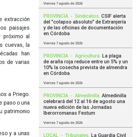
Viernes 7 agosto de 2026
PROVINCIA
-
Sindicatos
.
CSIF alerta
e extracción
del "colapso absoluto" de Extranjería
los paisajes
y de las oficinas de documentación
en Córdoba
y próximo al
Viernes 7 agosto de 2026
s cuevas, la
décadas han
PROVINCIA
-
Agricultura
.
La plaga
de araña roja reduce entre un 5% y un
os de varias
10% la cosecha prevista de almendra
en Córdoba
Viernes 7 agosto de 2026
os a Priego.
PROVINCIA
-
Almedinilla
.
Almedinilla
celebrará del 12 al 16 de agosto una
de paso o una
nueva edición de las Jornadas
u patrimonio
Iberorromanas Festum
Viernes 7 agosto de 2026
eso y a unas
LOCAL
-
Tribunales
.
La Guardia Civil