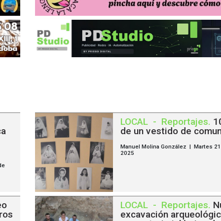
l
LOCAL
-
Reportajes
.
1
ca
de un vestido de comu
Manuel Molina González | Martes 21
2025
de
eo
LOCAL
-
Reportajes
.
N
ros
excavación arqueológic