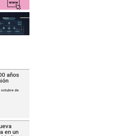
00 años
nión
 octubre de
ueva
a en un