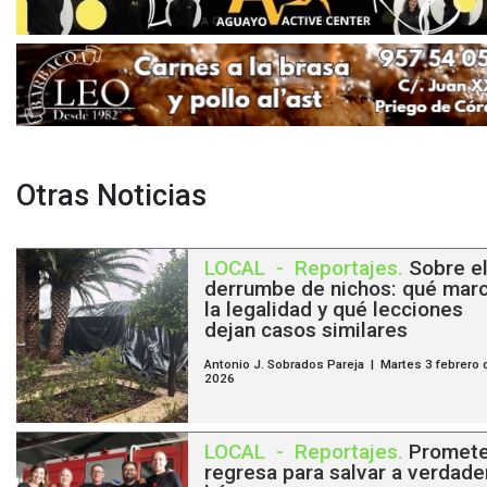
Otras Noticias
LOCAL
-
Reportajes
.
Sobre e
derrumbe de nichos: qué mar
la legalidad y qué lecciones
dejan casos similares
Antonio J. Sobrados Pareja | Martes 3 febrero 
2026
LOCAL
-
Reportajes
.
Promet
regresa para salvar a verdade