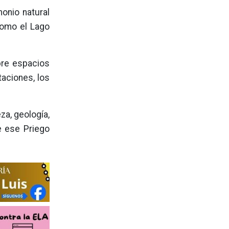
onio natural
como el Lago
obre espacios
taciones, los
za, geología,
e ese Priego