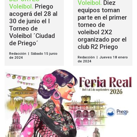
Voleibol
.
Diez
Voleibol
.
Priego
equipos toman
acogerá del 28 al
parte en el primer
30 de junio el I
torneo de
Torneo de
voleibol 2X2
Voleibol ´Ciudad
organizado por el
de Priego´
club R2 Priego
Redacción | Sábado 15 junio
Redacción | Jueves 18 enero
de 2024
de 2024