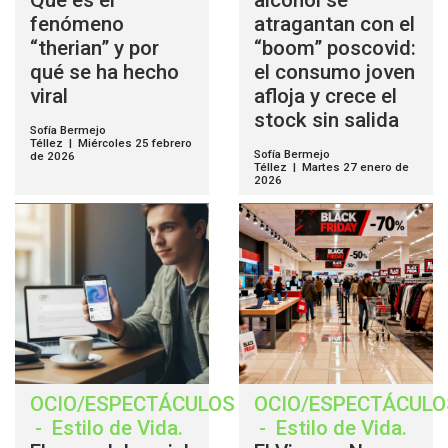
Qué es el
alcohol se
fenómeno
atragantan con el
“therian” y por
“boom” poscovid:
qué se ha hecho
el consumo joven
viral
afloja y crece el
stock sin salida
Sofía Bermejo
Téllez | Miércoles 25 febrero
Sofía Bermejo
de 2026
Téllez | Martes 27 enero de
2026
OCIO/ESPECTÁCULOS
OCIO/ESPECTÁCULO
-
Estilo de Vida
.
-
Estilo de Vida
.