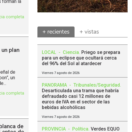
 forman la
icia completa
+ recientes
+ vistas
 un plan
LOCAL
-
Ciencia
.
Priego se prepara
para un eclipse que ocultará cerca
del 96% del Sol al atardecer
señal de
Viernes 7 agosto de 2026
oon”, un
...
PANORAMA
-
Tribunales/Seguridad
.
Desarticulada una trama que habría
icia completa
defraudado casi 12 millones de
euros de IVA en el sector de las
bebidas alcohólicas
Viernes 7 agosto de 2026
blanca de
PROVINCIA
-
Política
.
Verdes EQUO
l antes de