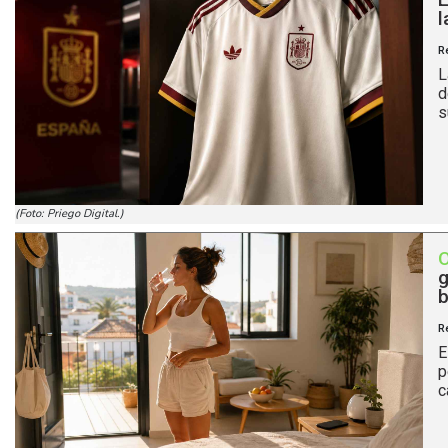
l
R
L
d
s
(Foto: Priego Digital.)
g
b
R
E
p
c