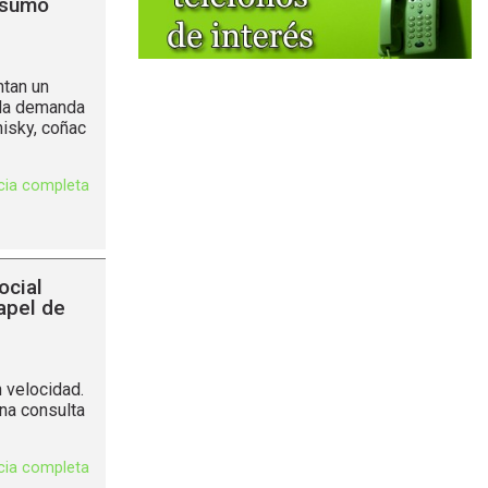
nsumo
ntan un
 la demanda
isky, coñac
icia completa
ocial
apel de
 velocidad.
na consulta
icia completa