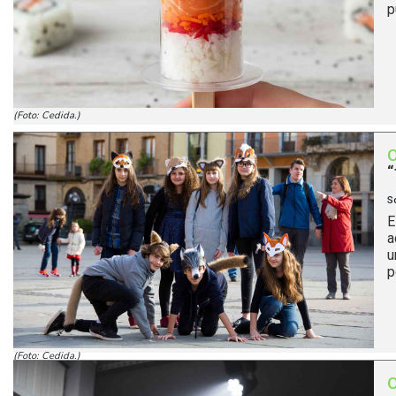
p
(Foto: Cedida.)
“
S
E
a
u
p
(Foto: Cedida.)