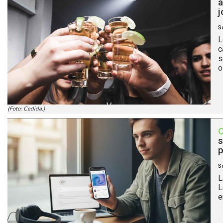
a
j
S
L
c
s
o
(Foto: Cedida.)
s
p
S
L
L
e