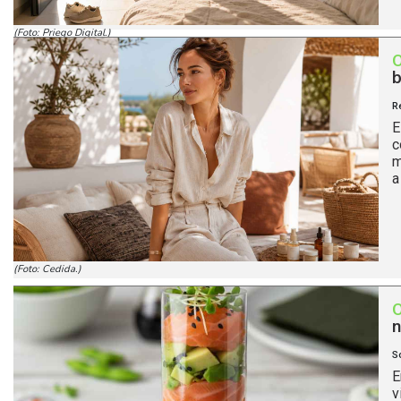
(Foto: Priego Digital.)
b
R
E
c
m
a
(Foto: Cedida.)
n
S
E
v