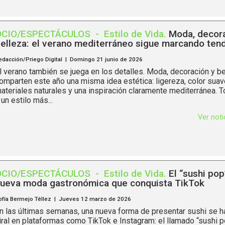
OCIO/ESPECTÁCULOS
-
Estilo de Vida
.
Moda, decora
elleza: el verano mediterráneo sigue marcando ten
edacción/Priego Digital | Domingo 21 junio de 2026
l verano también se juega en los detalles. Moda, decoración y b
omparten este año una misma idea estética: ligereza, color suav
ateriales naturales y una inspiración claramente mediterránea. 
 un estilo más...
Ver not
OCIO/ESPECTÁCULOS
-
Estilo de Vida
.
El “sushi pop”
ueva moda gastronómica que conquista TikTok
ofía Bermejo Téllez | Jueves 12 marzo de 2026
n las últimas semanas, una nueva forma de presentar sushi se h
iral en plataformas como TikTok e Instagram: el llamado “sushi p