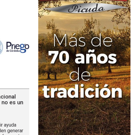
acional
 no es un
ir ayuda
len generar