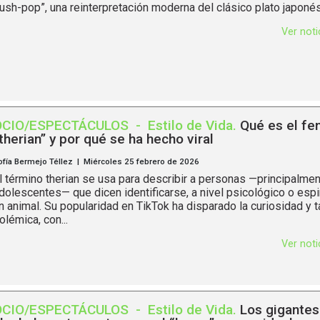
ush-pop”, una reinterpretación moderna del clásico plato japonés
Ver not
OCIO/ESPECTÁCULOS
-
Estilo de Vida
.
Qué es el f
therian” y por qué se ha hecho viral
ofía Bermejo Téllez | Miércoles 25 febrero de 2026
l término therian se usa para describir a personas —principalme
dolescentes— que dicen identificarse, a nivel psicológico o espir
n animal. Su popularidad en TikTok ha disparado la curiosidad y 
olémica, con...
Ver not
OCIO/ESPECTÁCULOS
-
Estilo de Vida
.
Los gigantes