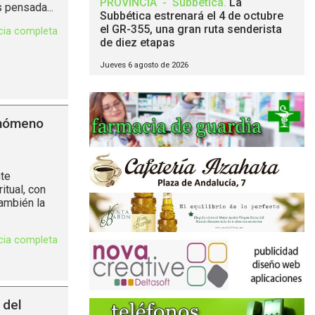
PROVINCIA
-
Subbética
.
La
 pensada...
Subbética estrenará el 4 de octubre
el GR-355, una gran ruta senderista
icia completa
de diez etapas
Jueves 6 agosto de 2026
enómeno
nte
itual, con
también la
icia completa
 del