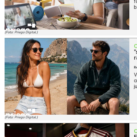
f
b
(Foto: Priego Digital.)
"
r
R
V
c
j
(Foto: Priego Digital.)
E