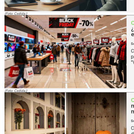
(Foto: Cedida.)
¿
e
S
C
p
"
(Foto: Cedida.)
m
m
S
C
d