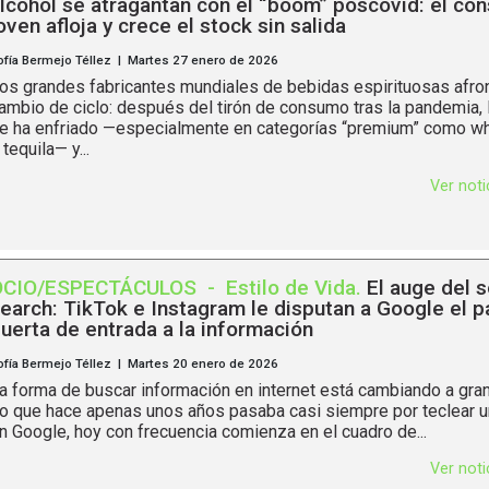
lcohol se atragantan con el “boom” poscovid: el co
oven afloja y crece el stock sin salida
ofía Bermejo Téllez | Martes 27 enero de 2026
os grandes fabricantes mundiales de bebidas espirituosas afro
ambio de ciclo: después del tirón de consumo tras la pandemia,
e ha enfriado —especialmente en categorías “premium” como wh
 tequila— y...
Ver not
OCIO/ESPECTÁCULOS
-
Estilo de Vida
.
El auge del s
earch: TikTok e Instagram le disputan a Google el p
uerta de entrada a la información
ofía Bermejo Téllez | Martes 20 enero de 2026
a forma de buscar información en internet está cambiando a gran
o que hace apenas unos años pasaba casi siempre por teclear u
n Google, hoy con frecuencia comienza en el cuadro de...
Ver not