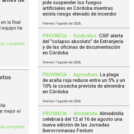
pide suspender los fuegos
artificiales en Córdoba mientras
exista riesgo elevado de incendio
en la final
Viernes 7 agosto de 2026
l equipo ha
PROVINCIA
-
Sindicatos
.
CSIF alerta
del "colapso absoluto" de Extranjería
icia completa
y de las oficinas de documentación
en Córdoba
Viernes 7 agosto de 2026
PROVINCIA
-
Agricultura
.
La plaga
itos
de araña roja reduce entre un 5% y un
10% la cosecha prevista de almendra
en Córdoba
Viernes 7 agosto de 2026
la:
r mejor el
PROVINCIA
-
Almedinilla
.
Almedinilla
celebrará del 12 al 16 de agosto una
nueva edición de las Jornadas
icia completa
Iberorromanas Festum