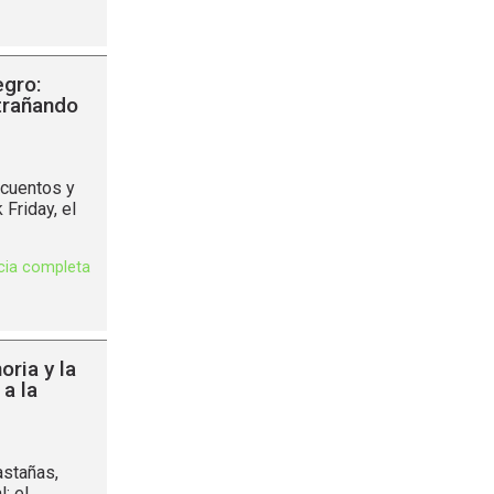
egro:
trañando
scuentos y
Friday, el
icia completa
ria y la
a la
astañas,
: el