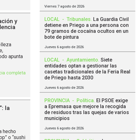
Viernes 7 agosto de 2026
LOCAL
-
Tribunales
.
La Guardia Civil
ción y
detiene en Priego a una persona con
dencia
79 gramos de cocaína ocultos en un
bote de pintura
elleza
Jueves 6 agosto de 2026
e,
Todo apunta
LOCAL
-
Ayuntamiento
.
Siete
entidades optan a gestionar las
casetas tradicionales de la Feria Real
icia completa
de Priego hasta 2030
Jueves 6 agosto de 2026
PROVINCIA
-
Política
.
El PSOE exige
a Epremasa que mejore la recogida
: la
de residuos tras las quejas de varios
municipios
Jueves 6 agosto de 2026
a hecho
op” o “sushi