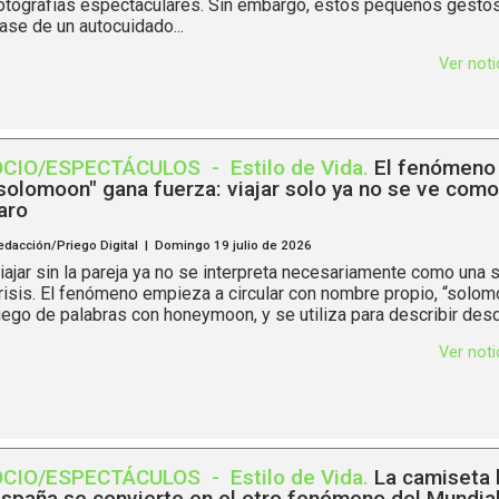
otografías espectaculares. Sin embargo, estos pequeños gestos
ase de un autocuidado...
Ver not
OCIO/ESPECTÁCULOS
-
Estilo de Vida
.
El fenómeno
solomoon" gana fuerza: viajar solo ya no se ve como
aro
edacción/Priego Digital | Domingo 19 julio de 2026
iajar sin la pareja ya no se interpreta necesariamente como una 
risis. El fenómeno empieza a circular con nombre propio, “solom
uego de palabras con honeymoon, y se utiliza para describir desde
Ver not
OCIO/ESPECTÁCULOS
-
Estilo de Vida
.
La camiseta 
spaña se convierte en el otro fenómeno del Mundia