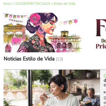
Inicio
>
OCIO/ESPECTÁCULOS
>
Estilo de Vida
Noticias Estilo de Vida
(13)
d
c
R
D
c