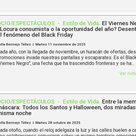
OCIO/ESPECTÁCULOS
-
Estilo de Vida
.
El Viernes N
Locura consumista o la oportunidad del año? Desen
l fenómeno del Black Friday
ofía Bermejo Téllez | Martes 11 noviembre de 2025
ada año, con la llegada de noviembre, un huracán de ofertas, de
romociones invade nuestras pantallas y escaparates. Es el Black 
Viernes Negro", una fecha que ha trascendido fronteras y se ha...
Ver not
OCIO/ESPECTÁCULOS
-
Estilo de Vida
.
Entre la memo
áscara: Todos los Santos y Halloween, dos miradas 
isma noche
ofía Bermejo Téllez | Martes 28 octubre de 2025
ada otoño, cuando el reloj adelgaza la luz y las calles huelen a c
os celebraciones convergen sobre un mismo territorio emocional