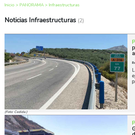
Inicio
>
PANORAMA
>
Infraestructuras
Noticias Infraestructuras
(2)
p
a
R
L
e
p
(Foto: Cedida.)
G
d