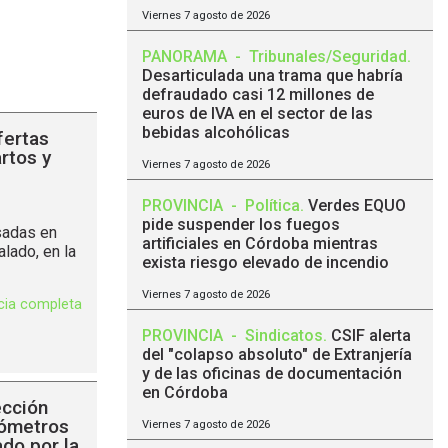
Viernes 7 agosto de 2026
PANORAMA
-
Tribunales/Seguridad
.
Desarticulada una trama que habría
defraudado casi 12 millones de
euros de IVA en el sector de las
bebidas alcohólicas
fertas
rtos y
Viernes 7 agosto de 2026
PROVINCIA
-
Política
.
Verdes EQUO
pide suspender los fuegos
sadas en
artificiales en Córdoba mientras
alado, en la
exista riesgo elevado de incendio
Viernes 7 agosto de 2026
icia completa
PROVINCIA
-
Sindicatos
.
CSIF alerta
del "colapso absoluto" de Extranjería
y de las oficinas de documentación
en Córdoba
ección
lómetros
Viernes 7 agosto de 2026
do por la