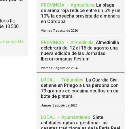
PROVINCIA
-
Agricultura
.
La plaga
de araña roja reduce entre un 5% y un
10% la cosecha prevista de almendra
torio ha
en Córdoba
 de 10.500
Viernes 7 agosto de 2026
icia completa
PROVINCIA
-
Almedinilla
.
Almedinilla
celebrará del 12 al 16 de agosto una
nueva edición de las Jornadas
Iberorromanas Festum
Viernes 7 agosto de 2026
LOCAL
-
Tribunales
.
La Guardia Civil
detiene en Priego a una persona con
79 gramos de cocaína ocultos en un
bote de pintura
Jueves 6 agosto de 2026
LOCAL
-
Ayuntamiento
.
Siete
entidades optan a gestionar las
casetas tradicionales de la Feria Real