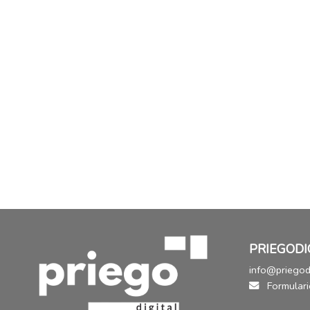
PRIEGODI
info@priegodi
Formulari