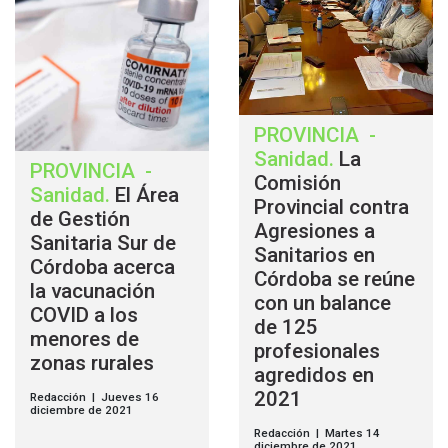
PROVINCIA
-
Sanidad
.
La
PROVINCIA
-
Comisión
Sanidad
.
El Área
Provincial contra
de Gestión
Agresiones a
Sanitaria Sur de
Sanitarios en
Córdoba acerca
Córdoba se reúne
la vacunación
con un balance
COVID a los
de 125
menores de
profesionales
zonas rurales
agredidos en
2021
Redacción | Jueves 16
diciembre de 2021
Redacción | Martes 14
diciembre de 2021