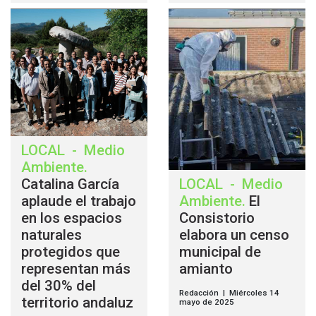
LOCAL
-
Medio
Ambiente
.
Catalina García
LOCAL
-
Medio
aplaude el trabajo
Ambiente
.
El
en los espacios
Consistorio
naturales
elabora un censo
protegidos que
municipal de
representan más
amianto
del 30% del
Redacción | Miércoles 14
territorio andaluz
mayo de 2025