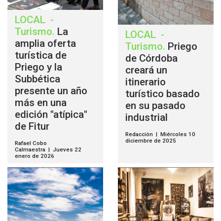
LOCAL
-
Turismo
.
La
LOCAL
-
amplia oferta
Turismo
.
Priego
turística de
de Córdoba
Priego y la
creará un
Subbética
itinerario
presente un año
turístico basado
más en una
en su pasado
edición "atípica"
industrial
de Fitur
Redacción | Miércoles 10
diciembre de 2025
Rafael Cobo
Calmaestra | Jueves 22
enero de 2026