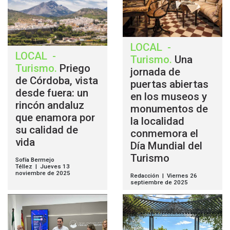
LOCAL
-
LOCAL
-
Turismo
.
Una
Turismo
.
Priego
jornada de
de Córdoba, vista
puertas abiertas
desde fuera: un
en los museos y
rincón andaluz
monumentos de
que enamora por
la localidad
su calidad de
conmemora el
vida
Día Mundial del
Turismo
Sofía Bermejo
Téllez | Jueves 13
noviembre de 2025
Redacción | Viernes 26
septiembre de 2025