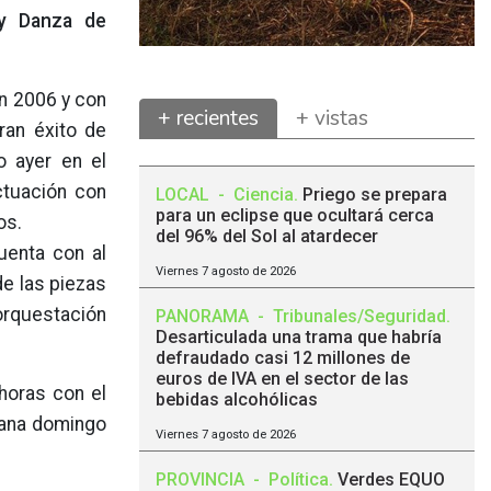
 y Danza de
n 2006 y con
+ recientes
+ vistas
ran éxito de
o ayer en el
ctuación con
LOCAL
-
Ciencia
.
Priego se prepara
para un eclipse que ocultará cerca
os.
del 96% del Sol al atardecer
uenta con al
Viernes 7 agosto de 2026
de las piezas
 orquestación
PANORAMA
-
Tribunales/Seguridad
.
Desarticulada una trama que habría
defraudado casi 12 millones de
euros de IVA en el sector de las
 horas con el
bebidas alcohólicas
ñana domingo
Viernes 7 agosto de 2026
PROVINCIA
-
Política
.
Verdes EQUO