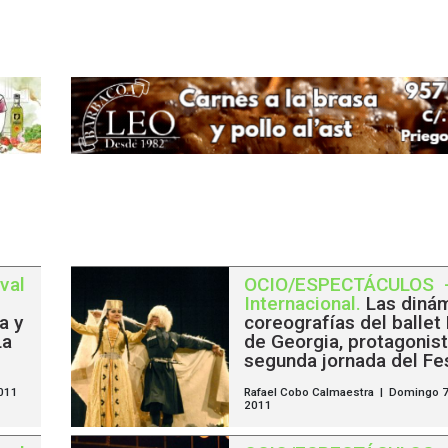
val
OCIO/ESPECTÁCULOS
Internacional
.
Las diná
a y
coreografías del ballet
La
de Georgia, protagonist
segunda jornada del Fes
2011
Rafael Cobo Calmaestra | Domingo 7
2011