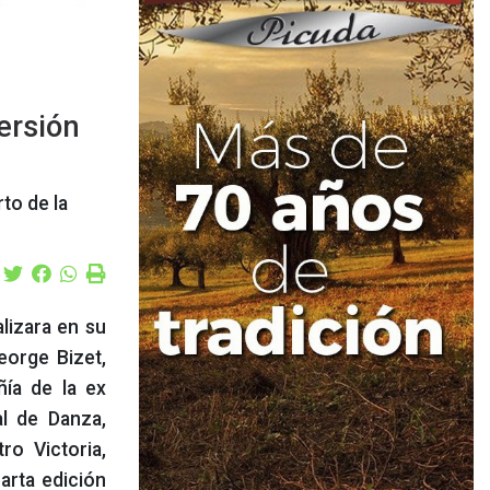
ersión
to de la
lizara en su
orge Bizet,
ñía de la ex
al de Danza,
o Victoria,
arta edición