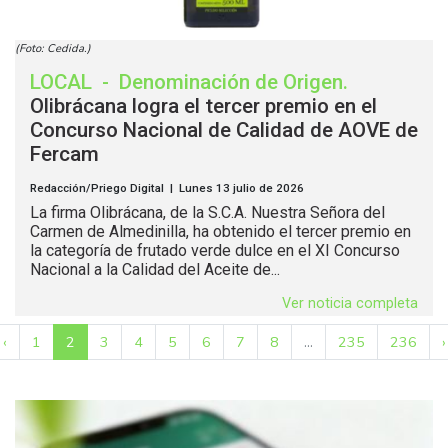
(Foto: Cedida.)
LOCAL
-
Denominación de Origen
.
Olibrácana logra el tercer premio en el
Concurso Nacional de Calidad de AOVE de
Fercam
Redacción/Priego Digital | Lunes 13 julio de 2026
La firma Olibrácana, de la S.C.A. Nuestra Señora del
Carmen de Almedinilla, ha obtenido el tercer premio en
la categoría de frutado verde dulce en el XI Concurso
Nacional a la Calidad del Aceite de...
Ver noticia completa
‹
1
2
3
4
5
6
7
8
...
235
236
›