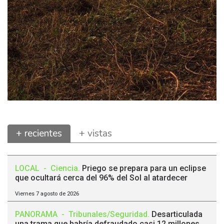
+ recientes
+ vistas
LOCAL
-
Ciencia
.
Priego se prepara para un eclipse
que ocultará cerca del 96% del Sol al atardecer
Viernes 7 agosto de 2026
PANORAMA
-
Tribunales/Seguridad
.
Desarticulada
una trama que habría defraudado casi 12 millones