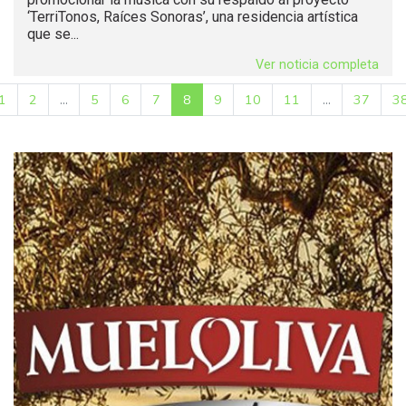
‘TerriTonos, Raíces Sonoras’, una residencia artística
que se...
Ver noticia completa
1
2
...
5
6
7
8
9
10
11
...
37
3