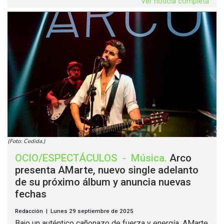
Ver noticia completa
(Foto: Cedida.)
OCIO/ESPECTÁCULOS
-
Música
.
Arco
presenta AMarte, nuevo single adelanto
de su próximo álbum y anuncia nuevas
fechas
Redacción | Lunes 29 septiembre de 2025
Bajo un auténtico cañonazo de fuerza y energía, AMarte